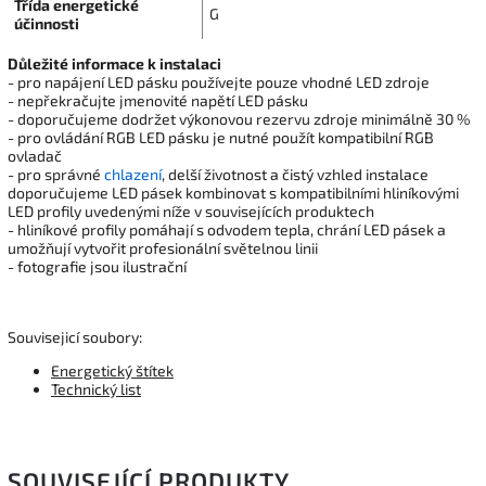
Třída energetické
G
účinnosti
Důležité informace k instalaci
- pro napájení LED pásku používejte pouze vhodné LED zdroje
- nepřekračujte jmenovité napětí LED pásku
- doporučujeme dodržet výkonovou rezervu zdroje minimálně 30 %
- pro ovládání RGB LED pásku je nutné použít kompatibilní RGB
ovladač
- pro správné
chlazení
, delší životnost a čistý vzhled instalace
doporučujeme LED pásek kombinovat s kompatibilními hliníkovými
LED profily uvedenými níže v souvisejících produktech
- hliníkové profily pomáhají s odvodem tepla, chrání LED pásek a
umožňují vytvořit profesionální světelnou linii
- fotografie jsou ilustrační
Souvisejicí soubory:
Energetický štítek
Technický list
SOUVISEJÍCÍ PRODUKTY