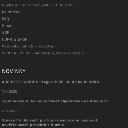
Ohybání LED hliníkových profilů na míru
Ke stažení
FAQ
O nás
VOP
GDPR & GPSR
Velkoobchod B2B - osvětlení
SERPENT-PLUS - moderní systém osvětlení
NOVINKY
ARCHITECT@WORK Prague 2026 | KLUŚ by ALUMIA
16.4.2026
Zjednodušení: Jak importovat objednávku na Alumia.cz
27.5.2025
Stovky hliníkových profilů - neomezené možnosti
osvětlovacích projektů s Alumia