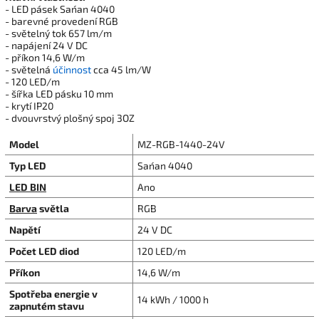
- LED pásek San´an 4040
- barevné provedení RGB
- světelný tok 657 lm/m
- napájení 24 V DC
- příkon 14,6 W/m
- světelná
účinnost
cca 45 lm/W
- 120 LED/m
- šířka LED pásku 10 mm
- krytí IP20
- dvouvrstvý plošný spoj 3OZ
Model
MZ-RGB-1440-24V
Typ LED
San´an 4040
LED BIN
Ano
Barva
světla
RGB
Napětí
24 V DC
Počet LED diod
120 LED/m
Příkon
14,6 W/m
Spotřeba energie v
14 kWh / 1000 h
zapnutém stavu