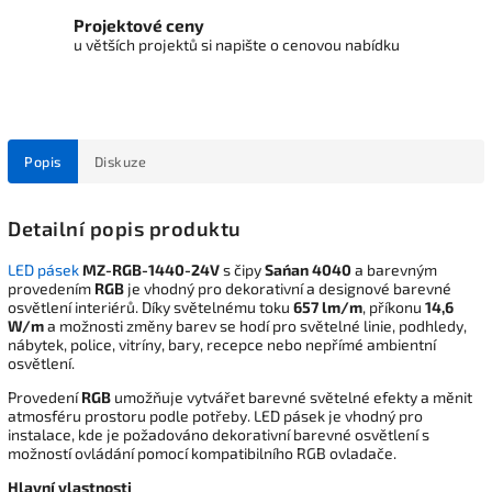
Projektové ceny
u větších projektů si napište o cenovou nabídku
Popis
Diskuze
Detailní popis produktu
LED pásek
MZ-RGB-1440-24V
s čipy
San´an 4040
a barevným
provedením
RGB
je vhodný pro dekorativní a designové barevné
osvětlení interiérů. Díky světelnému toku
657 lm/m
, příkonu
14,6
W/m
a možnosti změny barev se hodí pro světelné linie, podhledy,
nábytek, police, vitríny, bary, recepce nebo nepřímé ambientní
osvětlení.
Provedení
RGB
umožňuje vytvářet barevné světelné efekty a měnit
atmosféru prostoru podle potřeby. LED pásek je vhodný pro
instalace, kde je požadováno dekorativní barevné osvětlení s
možností ovládání pomocí kompatibilního RGB ovladače.
Hlavní vlastnosti