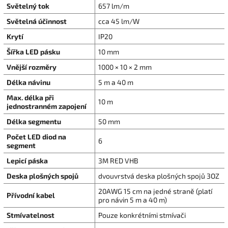
Světelný tok
657 lm/m
Světelná účinnost
cca 45 lm/W
Krytí
IP20
Šířka LED pásku
10 mm
Vnější rozměry
1000 × 10 × 2 mm
Délka návinu
5 m a 40 m
Max. délka při
10 m
jednostranném zapojení
Délka segmentu
50 mm
Počet LED diod na
6
segment
Lepicí páska
3M RED VHB
Deska plošných spojů
dvouvrstvá deska plošných spojů 3OZ
20AWG 15 cm na jedné straně (platí
Přívodní kabel
pro návin 5 m a 40 m)
Stmívatelnost
Pouze konkrétními stmívači