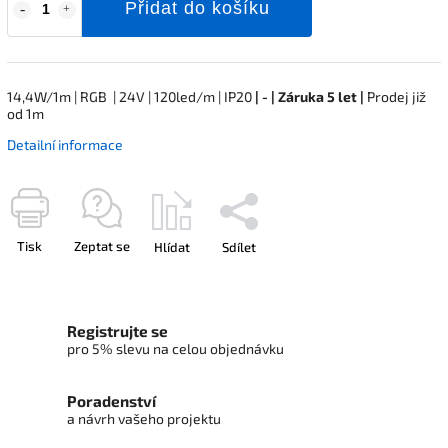
Přidat do košíku
14,4W/1m | RGB | 24V | 120led/m | IP20
| - | Záruka 5 let |
Prodej již
od 1m
Detailní informace
Tisk
Zeptat se
Hlídat
Sdílet
Registrujte se
pro 5% slevu na celou objednávku
Poradenství
a návrh vašeho projektu