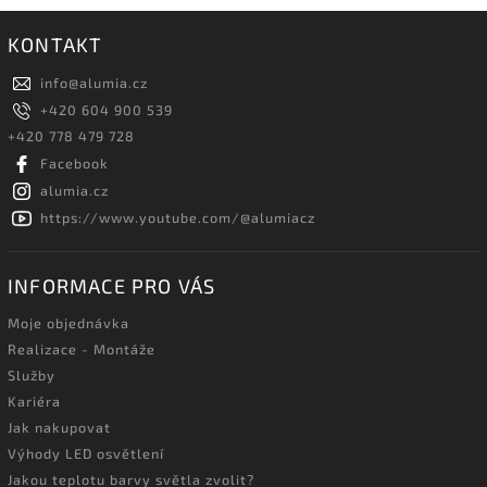
KONTAKT
info
@
alumia.cz
+420 604 900 539
+420 778 479 728
Facebook
alumia.cz
https://www.youtube.com/@alumiacz
INFORMACE PRO VÁS
Moje objednávka
Realizace - Montáže
Služby
Kariéra
Jak nakupovat
Výhody LED osvětlení
Jakou teplotu barvy světla zvolit?