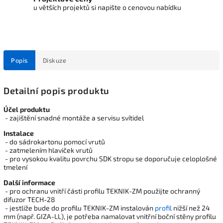
u větších projektů si napište o cenovou nabídku
Popis
Diskuze
Detailní popis produktu
Účel produktu
- zajištění snadné montáže a servisu svítidel
Instalace
- do sádrokartonu pomocí vrutů
- zatmelením hlaviček vrutů
- pro vysokou kvalitu povrchu SDK stropu se doporučuje celoplošné
tmelení
Další informace
- pro ochranu vnitří části profilu TEKNIK-ZM použijte ochranný
difuzor TECH-28
- jestliže bude do profilu TEKNIK-ZM instalován
profil
nižší než 24
mm (např. GIZA-LL), je potřeba namalovat vnitřní boční stěny profilu