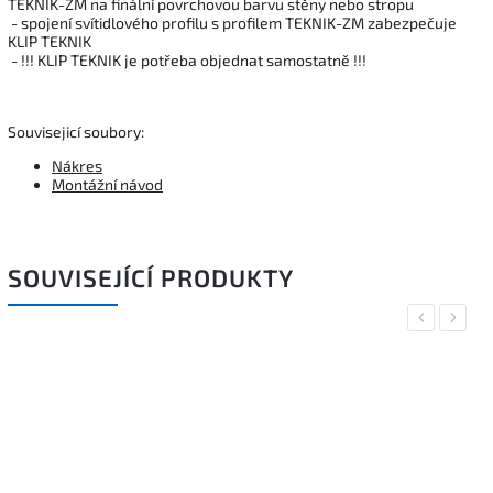
TEKNIK-ZM na finální povrchovou barvu stěny nebo stropu
- spojení svítidlového profilu s profilem TEKNIK-ZM zabezpečuje
KLIP TEKNIK
- !!! KLIP TEKNIK je potřeba objednat samostatně !!!
Souvisejicí soubory:
Nákres
Montážní návod
SOUVISEJÍCÍ PRODUKTY
Previous
Next