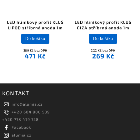
LED hliníkový profil KLUŚ
LED hliníkový profil KLUŚ
LIPOD stříbrná anoda 1m
GIZA stříbrná anoda 1m
Do košíku
Do košíku
389 Kč bez DPH
222 Kč bez DPH
471 Kč
269 Kč
KONTAKT
info
@
alumia.cz
+420 604 900 539
+420 778 479 728
Facebook
alumia.cz