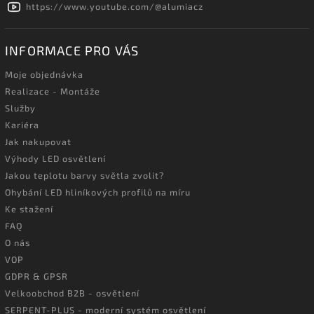
https://www.youtube.com/@alumiacz
INFORMACE PRO VÁS
Moje objednávka
Realizace - Montáže
Služby
Kariéra
Jak nakupovat
Výhody LED osvětlení
Jakou teplotu barvy světla zvolit?
Ohybání LED hliníkových profilů na míru
Ke stažení
FAQ
O nás
VOP
GDPR & GPSR
Velkoobchod B2B - osvětlení
SERPENT-PLUS - moderní systém osvětlení