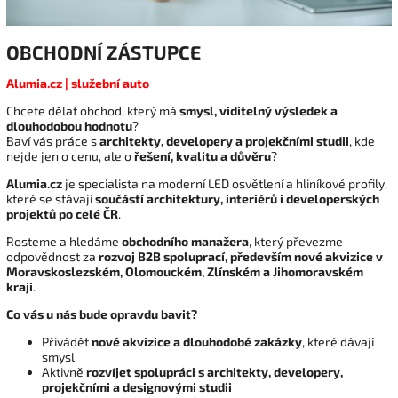
OBCHODNÍ ZÁSTUPCE
Alumia.cz | služební auto
Chcete dělat obchod, který má
smysl, viditelný výsledek a
dlouhodobou hodnotu
?
Baví vás práce s
architekty, developery a projekčními studii
, kde
nejde jen o cenu, ale o
řešení, kvalitu a důvěru
?
Alumia.cz
je specialista na moderní LED osvětlení a hliníkové profily,
které se stávají
součástí architektury, interiérů i developerských
projektů po celé ČR
.
Rosteme a hledáme
obchodního manažera
, který převezme
odpovědnost za
rozvoj B2B spoluprací, především nové akvizice v
Moravskoslezském, Olomouckém, Zlínském a Jihomoravském
kraji
.
Co vás u nás bude opravdu bavit?
Přivádět
nové akvizice a dlouhodobé zakázky
, které dávají
smysl
Aktivně
rozvíjet spolupráci s architekty, developery,
projekčními a designovými studii