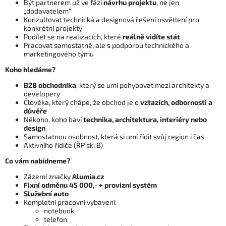
Být partnerem už ve fázi
návrhu projektu
, ne jen
„dodavatelem“
Konzultovat technická a designová řešení osvětlení pro
konkrétní projekty
Podílet se na realizacích, které
reálně vidíte stát
Pracovat samostatně, ale s podporou technického a
marketingového týmu
Koho hledáme?
B2B obchodníka
, který se umí pohybovat mezi architekty a
developery
Člověka, který chápe, že obchod je o
vztazích, odbornosti a
důvěře
Někoho, koho baví
technika, architektura, interiéry nebo
design
Samostatnou osobnost, která si umí řídit svůj region i čas
Aktivního řidiče (ŘP sk. B)
Co vám nabídneme?
Zázemí značky
Alumia.cz
Fixní odměnu 45 000,- + provizní systém
Služební auto
Kompletní pracovní vybavení:
notebook
telefon