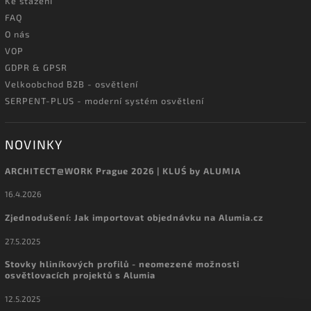
Ke stažení
FAQ
O nás
VOP
GDPR & GPSR
Velkoobchod B2B - osvětlení
SERPENT-PLUS - moderní systém osvětlení
NOVINKY
ARCHITECT@WORK Prague 2026 | KLUŚ by ALUMIA
16.4.2026
Zjednodušení: Jak importovat objednávku na Alumia.cz
27.5.2025
Stovky hliníkových profilů - neomezené možnosti
osvětlovacích projektů s Alumia
12.5.2025