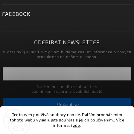
FACEBOOK
ODEBÍRAT NEWSLETTER
Vložte svůj e-mail a my vám budeme zasílat informace o nových
produktech na našem e-shopu.
Vložením e-mailu souhlasíte s
podmínkami ochrany osobních údajů
Přihlásit se
Tento web používá soubory cookie. Dalším procházením
tohoto webu vyjadřujete souhlas s jejich používáním.. Více
informací
zde
.
Copyright 2026
Alumia.cz - systémy LED osvětlení
. Všechna
práva vyhrazena.