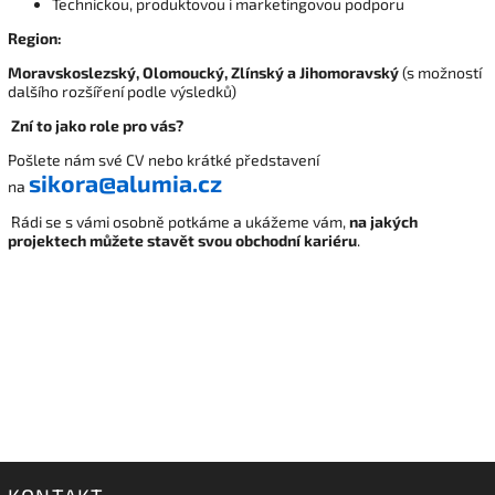
Technickou, produktovou i marketingovou podporu
Region:
Moravskoslezský, Olomoucký, Zlínský a Jihomoravský
(s možností
dalšího rozšíření podle výsledků)
Zní to jako role pro vás?
Pošlete nám své CV nebo krátké představení
sikora@alumia.cz
na
Rádi se s vámi osobně potkáme a ukážeme vám,
na jakých
projektech můžete stavět svou obchodní kariéru
.
Děkujeme za váš zájem o práci v naší společnosti! Aktuálně jsou
všechny pozice obsazeny, ale rádi si uschováme váš životopis pro
případné budoucí možnosti spolupráce. Neustále hledáme
talentované jedince, a proto nás neváhejte kontaktovat a pošlete
svůj životopis na
sikora@alumia.cz
. Jakmile se u nás objeví vhodná
pozice, která by vás mohla zajímat, budeme vás ihned informovat.