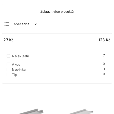
Zobrazit více produktů
Abecedně
Nejlevnější
27
Kč
123
Kč
Nejdražší
Nejprodávanější
7
Na skladě
0
Akce
1
Novinka
0
Tip