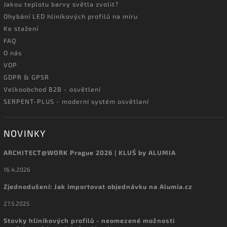
Jakou teplotu barvy světla zvolit?
Ohybání LED hliníkových profilů na míru
Ke stažení
FAQ
O nás
VOP
GDPR & GPSR
Velkoobchod B2B - osvětlení
SERPENT-PLUS - moderní systém osvětlení
NOVINKY
ARCHITECT@WORK Prague 2026 | KLUŚ by ALUMIA
16.4.2026
Zjednodušení: Jak importovat objednávku na Alumia.cz
27.5.2025
Stovky hliníkových profilů - neomezené možnosti