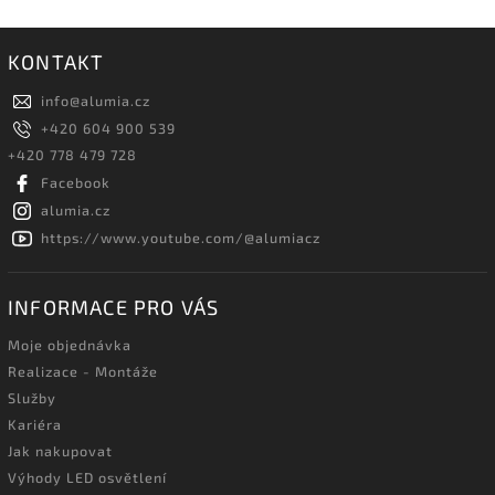
KONTAKT
info
@
alumia.cz
+420 604 900 539
+420 778 479 728
Facebook
alumia.cz
https://www.youtube.com/@alumiacz
INFORMACE PRO VÁS
Moje objednávka
Realizace - Montáže
Služby
Kariéra
Jak nakupovat
Výhody LED osvětlení