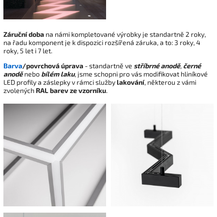
Záruční doba
na námi kompletované výrobky je standartně 2 roky,
na řadu komponent je k dispozici rozšířená záruka, a to: 3 roky, 4
roky, 5 let i 7 let.
Barva
/povrchová úprava
- standartně ve
stříbrné anodě
,
černé
anodě
nebo
bílém laku
, jsme schopni pro vás modifikovat hliníkové
LED profily a záslepky v rámci služby
lakování
, některou z vámi
zvolených
RAL barev ze vzorníku
.