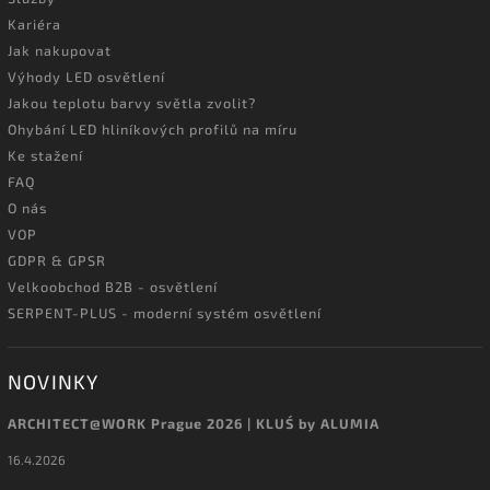
Kariéra
Jak nakupovat
Výhody LED osvětlení
Jakou teplotu barvy světla zvolit?
Ohybání LED hliníkových profilů na míru
Ke stažení
FAQ
O nás
VOP
GDPR & GPSR
Velkoobchod B2B - osvětlení
SERPENT-PLUS - moderní systém osvětlení
NOVINKY
ARCHITECT@WORK Prague 2026 | KLUŚ by ALUMIA
16.4.2026