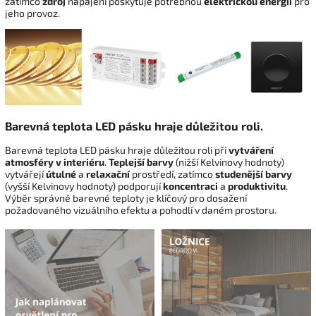
zatímco
zdroj
napájení poskytuje potřebnou
elektrickou energii
pro
jeho provoz.
Barevná teplota
LED pásku
hraje důležitou roli.
Barevná teplota LED pásku hraje důležitou roli při
vytváření
atmosféry v interiéru
.
Teplejší barvy
(nižší Kelvinovy hodnoty)
vytvářejí
útulné
a
relaxační
prostředí, zatímco
studenější barvy
(vyšší Kelvinovy hodnoty) podporují
koncentraci
a
produktivitu
.
Výběr správné barevné teploty je klíčový pro dosažení
požadovaného vizuálního efektu a pohodlí v daném prostoru.