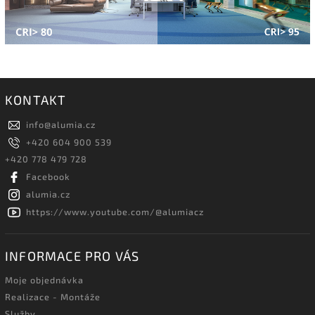
KONTAKT
info
@
alumia.cz
+420 604 900 539
+420 778 479 728
Facebook
alumia.cz
https://www.youtube.com/@alumiacz
INFORMACE PRO VÁS
Moje objednávka
Realizace - Montáže
Služby