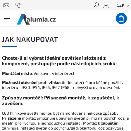
CZK
Hledat
JAK NAKUPOVAT
Chcete-li si vybrat ideální osvětlení složené z
komponent, postupujte podle následujících kroků:
Montážní místo
: Venkovní, v interiérech.
Možnosti utěsnění proti vlhkosti:
Dostatečné pro běžné použití v
interiéru - IP20, IP54, IP65, IP67, IP68 - nejvyšší úroveň utěsnění.
Způsoby montáží
: Přisazená montáž, k zapuštění, k
zavěšení.
LED hliníková světla mohou být namontována několika způsoby.
Přisazená
montáž umožňuje upevnění světel přímo na povrch, což je
ideální pro rychlou a jednoduchou instalaci. Montáž k
zapuštění
zahrnuje instalaci světel do povrchu/sádrokartonu, což poskytuje