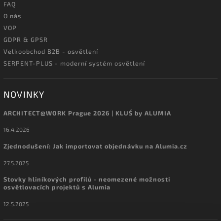
FAQ
O nás
VOP
GDPR & GPSR
Velkoobchod B2B - osvětlení
SERPENT-PLUS - moderní systém osvětlení
NOVINKY
ARCHITECT@WORK Prague 2026 | KLUŚ by ALUMIA
16.4.2026
Zjednodušení: Jak importovat objednávku na Alumia.cz
27.5.2025
Stovky hliníkových profilů - neomezené možnosti
osvětlovacích projektů s Alumia
12.5.2025