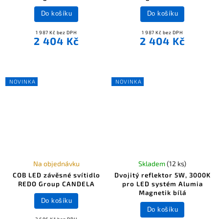
Do košíku
Do košíku
1 987 Kč bez DPH
1 987 Kč bez DPH
2 404 Kč
2 404 Kč
NOVINKA
NOVINKA
Na objednávku
Skladem
(12 ks)
COB LED závěsné svítidlo
Dvojitý reflektor 5W, 3000K
REDO Group CANDELA
pro LED systém Alumia
Magnetik bílá
Do košíku
Do košíku