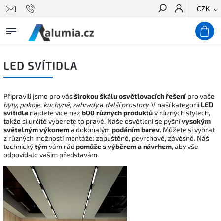
CZK
Hledat
LED SVÍTIDLA
Připravili jsme pro vás
širokou škálu osvětlovacích řešení
pro vaše
byty
,
pokoje
,
kuchyně
,
zahrady
a
další prostory
. V naší kategorii
LED
svítidla
najdete více než
600 různých produktů
v různých stylech,
takže si určitě vyberete to pravé. Naše osvětlení se pyšní
vysokým
světelným výkonem
a dokonalým
podáním barev
. Můžete si vybrat
z různých možností montáže: zapuštěné, povrchové, závěsné. Náš
technický
tým
vám rád
pomůže s výběrem a návrhem
, aby vše
odpovídalo vašim představám.