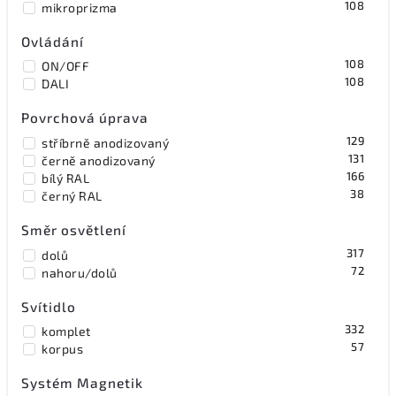
108
mikroprizma
Ovládání
108
ON/OFF
108
DALI
Povrchová úprava
129
stříbrně anodizovaný
131
černě anodizovaný
166
bílý RAL
38
černý RAL
Směr osvětlení
317
dolů
72
nahoru/dolů
Svítidlo
332
komplet
57
korpus
Systém Magnetik