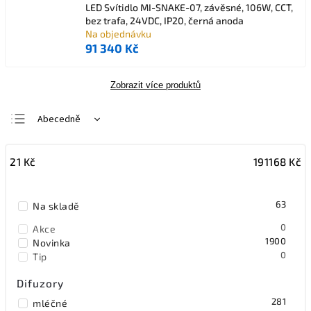
LED Svítidlo MI-SNAKE-07, závěsné, 106W, CCT,
bez trafa, 24VDC, IP20, černá anoda
Na objednávku
91 340 Kč
Zobrazit více produktů
Abecedně
Nejlevnější
21
Kč
191168
Kč
Nejdražší
Nejprodávanější
63
Na skladě
0
Akce
1900
Novinka
0
Tip
Difuzory
281
mléčné