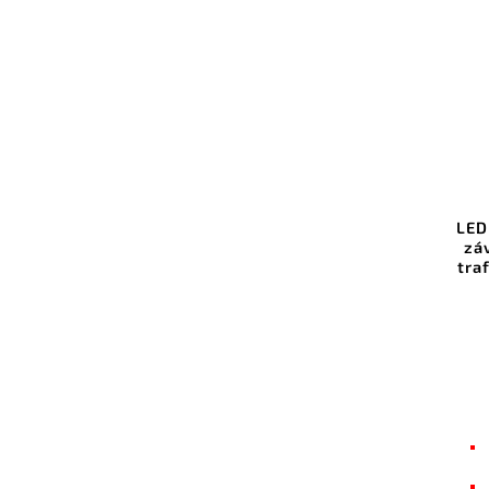
LED
zá
tra