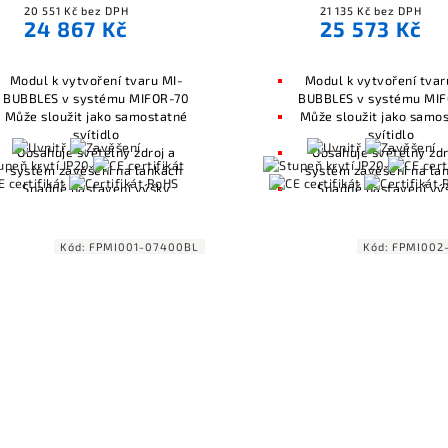
20 551 Kč bez DPH
21 135 Kč bez DPH
24 867 Kč
25 573 Kč
Modul k vytvoření tvaru MI-
Modul k vytvoření tvar
BUBBLES v systému MIFOR-70
BUBBLES v systému MI
Může sloužit jako samostatné
Může sloužit jako samo
svítidlo
svítidlo
Obsahuje světelný zdroj a
Obsahuje světelný zdr
systém zavěšení na lankách
systém zavěšení na la
Snadné nastavení výšky
Snadné nastavení vý
zavěšení
zavěšení
Kompatibilní s ovládáním
Kompatibilní s ovlád
osvětlení včetně Casambi
osvětlení včetně Cas
Kód:
FPMI001-07400BL
Kód:
FPMI002
(Bluetooth), DALI, 0-10V
(Bluetooth), DALI, 0-