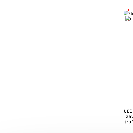
LED
zá
tra