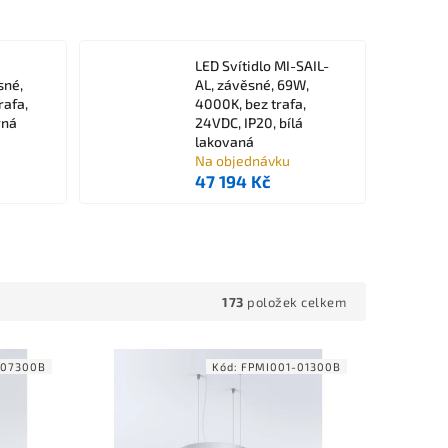
LED Svítidlo MI-SAIL-
sné,
AL, závěsné, 69W,
rafa,
4000K, bez trafa,
rná
24VDC, IP20, bílá
lakovaná
Na objednávku
47 194 Kč
173
položek celkem
-07300B
Kód:
FPMI001-01300B