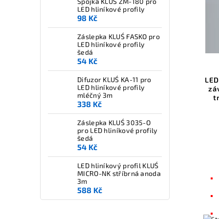
Spojka KLUŚ ZM-180 pro
LED hliníkové profily
98 Kč
Záslepka KLUŚ FASKO pro
LED hliníkové profily
šedá
54 Kč
LED
Difuzor KLUŚ KA-11 pro
LED hliníkové profily
zá
mléčný 3m
t
338 Kč
Záslepka KLUŚ 3035-O
pro LED hliníkové profily
šedá
54 Kč
LED hliníkový profil KLUŚ
MICRO-NK stříbrná anoda
3m
588 Kč