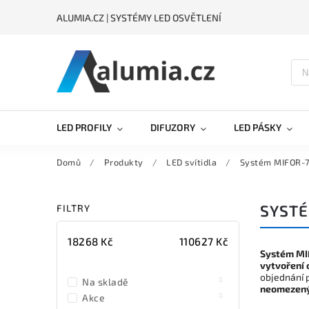
ALUMIA.CZ | SYSTÉMY LED OSVĚTLENÍ
LED PROFILY
DIFUZORY
LED PÁSKY
Domů
/
Produkty
/
LED svítidla
/
Systém MIFOR-
SYSTÉ
FILTRY
18268
Kč
110627
Kč
Systém MI
vytvoření 
objednání 
0
Na skladě
neomezen
0
Akce