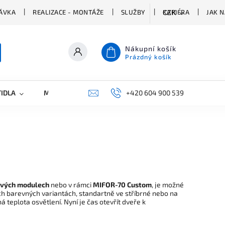
ÁVKA
REALIZACE - MONTÁŽE
SLUŽBY
KARIÉRA
JAK 
CZK
Nákupní košík
Prázdný košík
TIDLA
MARKETING
KONTAKTY
+420 604 900 539
ivých modulech
nebo v rámci
MIFOR-70 Custom
, je možné
ých barevných variantách, standartně ve stříbrné nebo na
ná teplota osvětlení. Nyní je čas otevřít dveře k