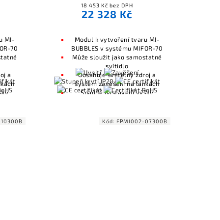
18 453 Kč bez DPH
22 328 Kč
u MI-
Modul k vytvoření tvaru MI-
FOR-70
BUBBLES v systému MIFOR-70
statné
Může sloužit jako samostatné
svítidlo
oj a
Obsahuje světelný zdroj a
nkách
systém zavěšení na lankách
šky
Snadné nastavení výšky
zavěšení
áním
Kompatibilní s ovládáním
ambi
osvětlení včetně Casambi
-10300B
Kód:
FPMI002-07300B
10V
(Bluetooth), DALI, 0-10V