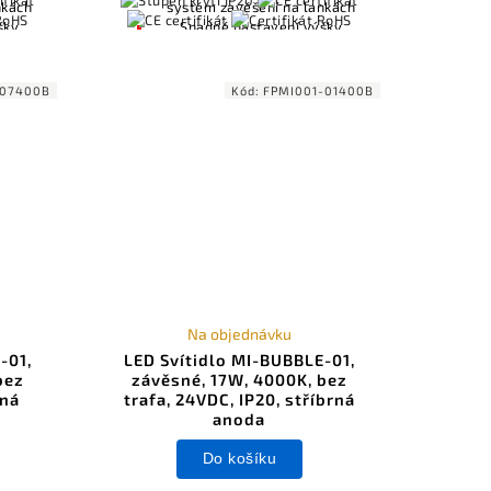
nkách
systém zavěšení na lankách
šky
Snadné nastavení výšky
zavěšení
áním
Kompatibilní s ovládáním
ambi
osvětlení včetně Casambi
-07400B
Kód:
FPMI001-01400B
10V
(Bluetooth), DALI, 0-10V
Na objednávku
-01,
LED Svítidlo MI-BUBBLE-01,
bez
závěsné, 17W, 4000K, bez
rná
trafa, 24VDC, IP20, stříbrná
anoda
Do košíku