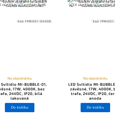
systém zavěšení na lankách
systém zavěšení na la
Snadné nastavení výšky
Snadné nastavení vý
zavěšení
zavěšení
Kompatibilní s ovládáním
Kompatibilní s ovlád
osvětlení včetně Casambi
osvětlení včetně Cas
Kód:
FPMI001-10400B
Kód:
FPMI001
(Bluetooth), DALI, 0-10V
(Bluetooth), DALI, 0-
Na objednávku
Na objednávku
 Svítidlo MI-BUBBLE-01,
LED Svítidlo MI-BUBBLE
věsné, 17W, 4000K, bez
závěsné, 17W, 4000K, 
rafa, 24VDC, IP20, bílá
trafa, 24VDC, IP20, če
lakovaná
anoda
Do košíku
Do košíku