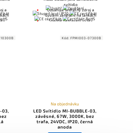
svítidlo
oj a
Obsahuje světelný zdroj a
nkách
systém zavěšení na lankách
šky
Snadné nastavení výšky
zavěšení
áním
Kompatibilní s ovládáním
ambi
osvětlení včetně Casambi
-10300B
Kód:
FPMI003-07300B
10V
(Bluetooth), DALI, 0-10V
Na objednávku
-03,
LED Svítidlo MI-BUBBLE-03,
bez
závěsné, 67W, 3000K, bez
lá
trafa, 24VDC, IP20, černá
anoda