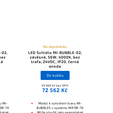
Na objednávku
-02,
LED Svítidlo MI-BUBBLE-02,
bez
závěsné, 56W, 4000K, bez
lá
trafa, 24VDC, IP20, černá
anoda
Do košíku
59 969 Kč bez DPH
72 562 Kč
u MI-
Modul k vytvoření tvaru MI-
FOR-70
BUBBLES v systému MIFOR-70
statné
Může sloužit jako samostatné