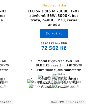
Na objednávku
-02,
LED Svítidlo MI-BUBBLE-02,
bez
závěsné, 56W, 3000K, bez
lá
trafa, 24VDC, IP20, černá
anoda
Do košíku
59 969 Kč bez DPH
72 562 Kč
u MI-
Modul k vytvoření tvaru MI-
FOR-70
BUBBLES v systému MIFOR-70
statné
Může sloužit jako samostatné
svítidlo
oj a
Obsahuje světelný zdroj a
nkách
systém zavěšení na lankách
šky
Snadné nastavení výšky
zavěšení
áním
Kompatibilní s ovládáním
ambi
osvětlení včetně Casambi
-10400B
Kód:
FPMI002-07400B
10V
(Bluetooth), DALI, 0-10V