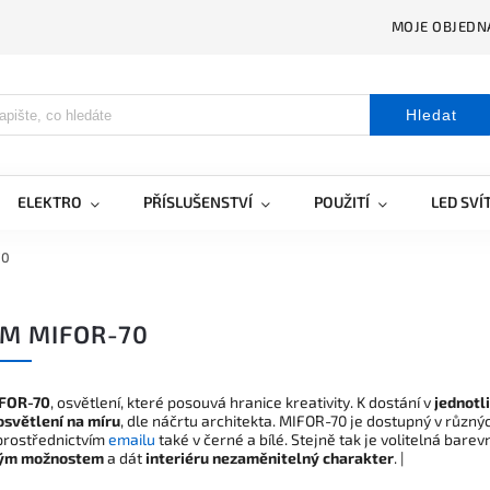
MOJE OBJEDN
Hledat
ELEKTRO
PŘÍSLUŠENSTVÍ
POUŽITÍ
LED SVÍ
70
M MIFOR-70
FOR-70
, osvětlení, které posouvá hranice kreativity. K dostání v
jednotl
osvětlení na míru
, dle náčrtu architekta. MIFOR-70 je dostupný v různ
prostřednictvím
emailu
také v černé a bílé. Stejně tak je volitelná barev
ým možnostem
a dát
interiéru nezaměnitelný charakter
. |