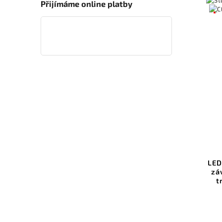
Přijímáme online platby
LED
zá
t