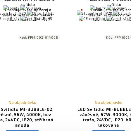
svítidlo
svítidlo
Obsahuje světelný zdroj a
Obsahuje světelný zdr
systém zavěšení na lankách
systém zavěšení na la
Snadné nastavení výšky
Snadné nastavení vý
zavěšení
zavěšení
Kompatibilní s ovládáním
Kompatibilní s ovlád
osvětlení včetně Casambi
osvětlení včetně Cas
Kód:
FPMI002-01400B
Kód:
FPMI003
(Bluetooth), DALI, 0-10V
(Bluetooth), DALI, 0-
Na objednávku
Na objednávku
 Svítidlo MI-BUBBLE-02,
LED Svítidlo MI-BUBBLE
věsné, 56W, 4000K, bez
závěsné, 67W, 3000K, 
fa, 24VDC, IP20, stříbrná
trafa, 24VDC, IP20, bí
anoda
lakovaná