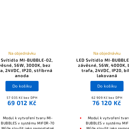
Na objednávku
Na objednávku
 Svítidlo MI-BUBBLE-02,
LED Svítidlo MI-BUBBLE
věsné, 56W, 3000K, bez
závěsné, 56W, 4000K, 
fa, 24VDC, IP20, stříbrná
trafa, 24VDC, IP20, bí
anoda
lakovaná
Do košíku
Do košíku
57 035 Kč bez DPH
62 909 Kč bez DPH
69 012 Kč
76 120 Kč
Modul k vytvoření tvaru MI-
Modul k vytvoření tvar
BUBBLES v systému MIFOR-70
BUBBLES v systému MI
Může sloužit jako samostatné
Může sloužit jako samo