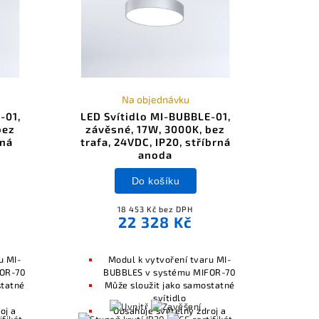
Na objednávku
-01,
LED Svítidlo MI-BUBBLE-01,
bez
závěsné, 17W, 3000K, bez
rná
trafa, 24VDC, IP20, stříbrná
anoda
Do košíku
18 453 Kč bez DPH
22 328 Kč
u MI-
Modul k vytvoření tvaru MI-
FOR-70
BUBBLES v systému MIFOR-70
statné
Může sloužit jako samostatné
svítidlo
oj a
Obsahuje světelný zdroj a