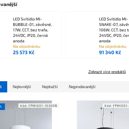
vanější
LED Svítidlo MI-
LED Svítidlo MI-
BUBBLE-01, závěsné,
SNAKE-07, závě
17W, CCT, bez trafa,
106W, CCT, bez t
24VDC, IP20, černá
24VDC, IP20, če
anoda
anoda
Na objednávku
Na objednávku
25 573 Kč
91 340 Kč
Zobrazit více produktů
ě
Nejlevnější
Nejdražší
Nejprodávanější
Kód:
FPMI001-10300B
Kód:
FPMI001
A