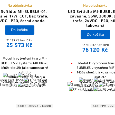
Na objednávku
Na objednávku
 Svítidlo MI-BUBBLE-01,
LED Svítidlo MI-BUBBLE
sné, 17W, CCT, bez trafa,
závěsné, 56W, 3000K, 
VDC, IP20, černá anoda
trafa, 24VDC, IP20, bí
lakovaná
Do košíku
Do košíku
21 135 Kč bez DPH
25 573 Kč
62 909 Kč bez DPH
76 120 Kč
Modul k vytvoření tvaru MI-
BUBBLES v systému MIFOR-70
Modul k vytvoření tvar
Může sloužit jako samostatné
BUBBLES v systému MI
svítidlo
Může sloužit jako samo
Obsahuje světelný zdroj a
svítidlo
systém zavěšení na lankách
Obsahuje světelný zdr
Snadné nastavení výšky
systém zavěšení na la
zavěšení
Snadné nastavení vý
Kompatibilní s ovládáním
zavěšení
osvětlení včetně Casambi
Kompatibilní s ovlád
(Bluetooth), DALI, 0-10V
osvětlení včetně Cas
Kód:
FPMI002-01300B
Kód:
FPMI002
(Bluetooth), DALI, 0-