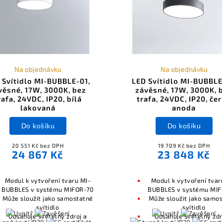
Na objednávku
Na objednávku
 Svítidlo MI-BUBBLE-01,
LED Svítidlo MI-BUBBLE
věsné, 17W, 3000K, bez
závěsné, 17W, 3000K, 
rafa, 24VDC, IP20, bílá
trafa, 24VDC, IP20, če
lakovaná
anoda
Do košíku
Do košíku
20 551 Kč bez DPH
19 709 Kč bez DPH
24 867 Kč
23 848 Kč
Modul k vytvoření tvaru MI-
Modul k vytvoření tvar
BUBBLES v systému MIFOR-70
BUBBLES v systému MI
Může sloužit jako samostatné
Může sloužit jako samo
svítidlo
svítidlo
Obsahuje světelný zdroj a
Obsahuje světelný zdr