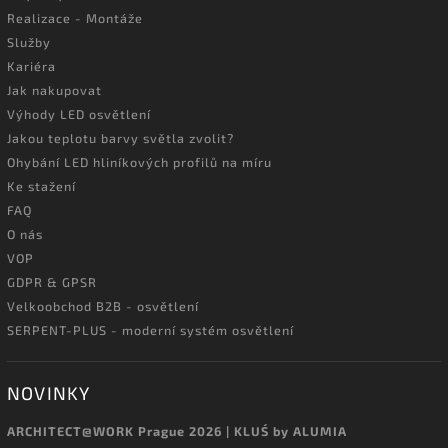
Realizace - Montáže
Služby
Kariéra
Jak nakupovat
Výhody LED osvětlení
Jakou teplotu barvy světla zvolit?
Ohybání LED hliníkových profilů na míru
Ke stažení
FAQ
O nás
VOP
GDPR & GPSR
Velkoobchod B2B - osvětlení
SERPENT-PLUS - moderní systém osvětlení
NOVINKY
ARCHITECT@WORK Prague 2026 | KLUŚ by ALUMIA