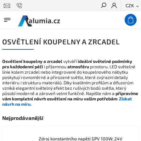
CZK
Hledat
OSVĚTLENÍ KOUPELNY A ZRCADEL
Osvětlení koupelny a zrcadel
vytváří
ideální světelné podmínky
pro každodenní péči
i příjemnou
atmosféru
prostoru. LED světelné
linie kolem zrcadel nebo integrované do koupelnového nábytku
poskytují rovnoměrné a přirozené světlo, které zvýrazní detaily
interiéru i strukturu materiálů. Díky kvalitním profilům a difuzorům
vzniká elegantní světelný efekt bez rušivých bodů světla, který
působí moderně a zároveň velmi funkčně.
Napište nám a
připravíme
vám kompletní návrh osvětlení na míru vašim potřebám
:
Získat
návrh na míru.
Nejprodávanější
Zdroj konstantního napětí GPV 100W; 24V