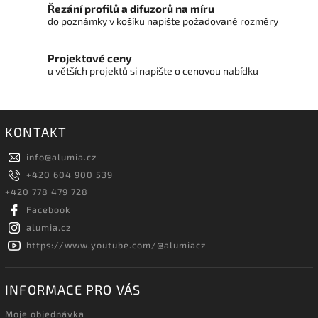
Řezání profilů a difuzorů na míru
do poznámky v košíku napište požadované rozměry
Projektové ceny
u větších projektů si napište o cenovou nabídku
KONTAKT
info
@
alumia.cz
+420 604 900 539
+420 778 479 728
Facebook
alumia.cz
https://www.youtube.com/@alumiacz
INFORMACE PRO VÁS
Moje objednávka