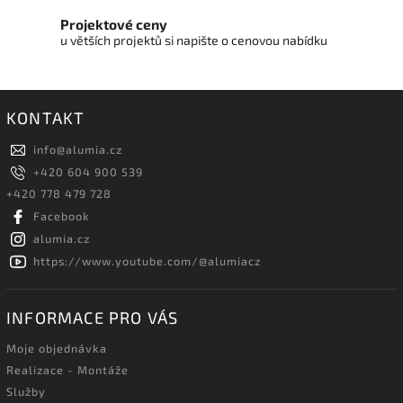
Projektové ceny
u větších projektů si napište o cenovou nabídku
KONTAKT
info
@
alumia.cz
+420 604 900 539
+420 778 479 728
Facebook
alumia.cz
https://www.youtube.com/@alumiacz
INFORMACE PRO VÁS
Moje objednávka
Realizace - Montáže
Služby