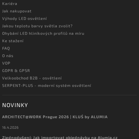
Kariéra
Jak nakupovat
Výhody LED osvětlení
Jakou teplotu barvy světla zvolit?
Ohybání LED hliníkových profilů na míru
Ke stažení
FAQ
O nás
VOP
GDPR & GPSR
Velkoobchod B2B - osvětlení
SERPENT-PLUS - moderní systém osvětlení
NOVINKY
ARCHITECT@WORK Prague 2026 | KLUŚ by ALUMIA
16.4.2026
Zjednodušení: Jak importovat objednávku na Alumia.cz