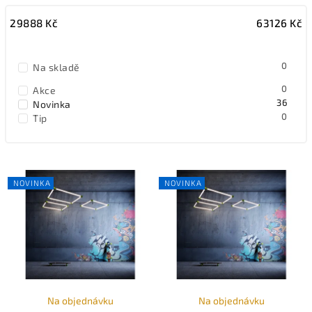
Nejlevnější
29888
Kč
63126
Kč
Nejdražší
Nejprodávanější
0
Na skladě
0
Akce
36
Novinka
0
Tip
NOVINKA
NOVINKA
Na objednávku
Na objednávku