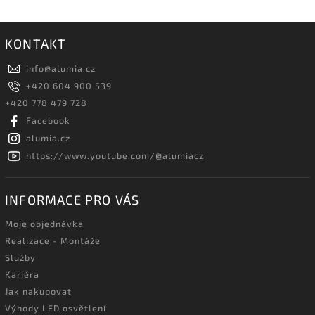
KONTAKT
info
@
alumia.cz
+420 604 900 539
+420 778 479 728
Facebook
alumia.cz
https://www.youtube.com/@alumiacz
INFORMACE PRO VÁS
Moje objednávka
Realizace - Montáže
Služby
Kariéra
Jak nakupovat
Výhody LED osvětlení