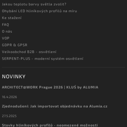
Jakou teplotu barvy světla zvolit?
Ohybání LED hliníkových profilů na míru
Ke stažení
FAQ
O nás
VOP
GDPR & GPSR
Velkoobchod B2B - osvětlení
SERPENT-PLUS - moderní systém osvětlení
NOVINKY
ARCHITECT@WORK Prague 2026 | KLUŚ by ALUMIA
16.4.2026
Zjednodušení: Jak importovat objednávku na Alumia.cz
27.5.2025
Stovky hliníkových profilů - neomezené možnosti