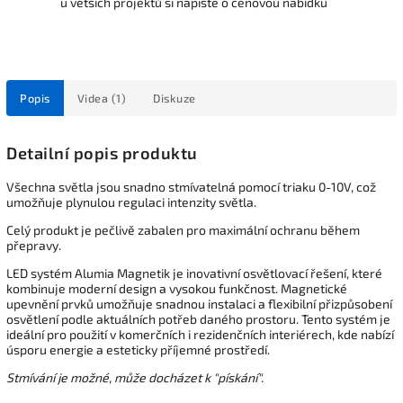
u větších projektů si napište o cenovou nabídku
Popis
Videa (1)
Diskuze
Detailní popis produktu
Všechna světla jsou snadno stmívatelná pomocí triaku 0-10V, což
umožňuje plynulou regulaci intenzity světla.
Celý produkt je pečlivě zabalen pro maximální ochranu během
přepravy.
LED systém Alumia Magnetik je inovativní osvětlovací řešení, které
kombinuje moderní design a vysokou funkčnost. Magnetické
upevnění prvků umožňuje snadnou instalaci a flexibilní přizpůsobení
osvětlení podle aktuálních potřeb daného prostoru. Tento systém je
ideální pro použití v komerčních i rezidenčních interiérech, kde nabízí
úsporu energie a esteticky příjemné prostředí.
Stmívání je možné, může docházet k "pískání".