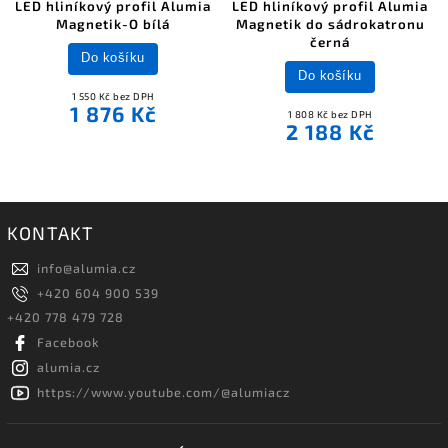
LED hliníkový profil Alumia
LED hliníkový profil Alumia
Magnetik-O bílá
Magnetik do sádrokatronu
černá
Do košíku
Do košíku
1 550 Kč bez DPH
1 876 Kč
1 808 Kč bez DPH
2 188 Kč
KONTAKT
info
@
alumia.cz
+420 604 900 539
+420 778 479 728
Facebook
alumia.cz
https://www.youtube.com/@alumiacz