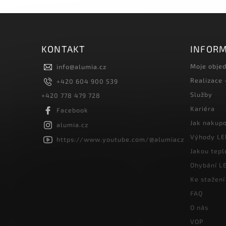
KONTAKT
INFORM
Moje obje
info
@
alumia.cz
Realizace
+420 604 900 539
Služby
+420 778 479 728
Kariéra
Facebook
Jak nakup
alumia.cz
Výhody LE
https://www.youtube.com/@alumiacz
Jakou tepl
Ohybání LE
Ke stažení
FAQ
O nás
VOP