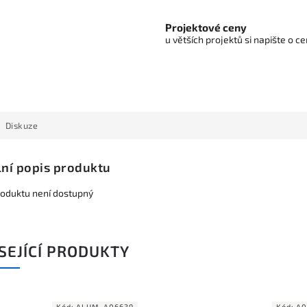
Projektové ceny
u větších projektů si napište o 
Diskuze
lní popis produktu
roduktu není dostupný
SEJÍCÍ PRODUKTY
Kód:
ALUM_A06639
Kód:
A0