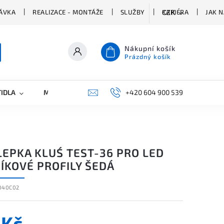
ÁVKA
REALIZACE - MONTÁŽE
SLUŽBY
KARIÉRA
JAK 
CZK
Nákupní košík
Prázdný košík
TIDLA
MARKETING
KONTAKTY
+420 604 900 539
LEPKA KLUŚ TEST-36 PRO LED
ÍKOVÉ PROFILY ŠEDÁ
040C02
 Kč