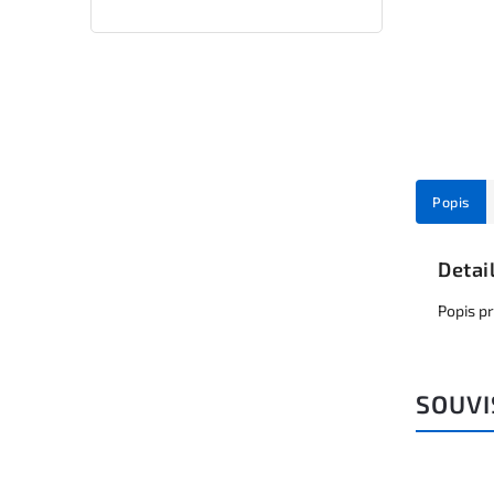
Popis
Detai
Popis p
SOUVI
Kód:
A06639A_1