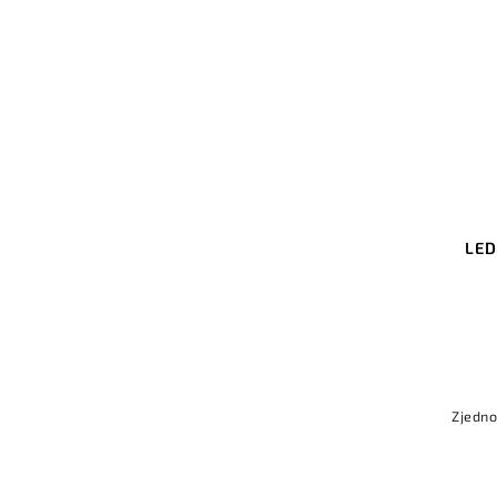
LED hliníkový profil KLUŚ
LED
TEST-36 stříbrná anoda 1m
Do košíku
159 Kč bez DPH
192 Kč
Zjednodušená montáž svítidla STOS.
Zjedno