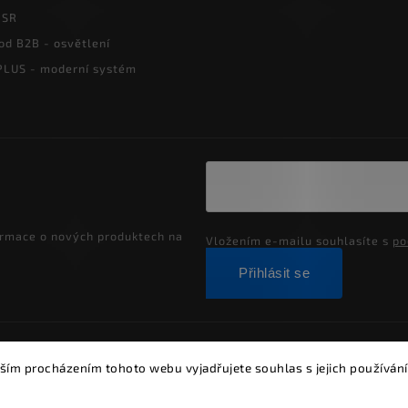
PSR
od B2B - osvětlení
LUS - moderní systém
ormace o nových produktech na
Vložením e-mailu souhlasíte s
po
Přihlásit se
ght 2026
Alumia.cz - systémy LED osvětlení
. Všechna práva vyh
ším procházením tohoto webu vyjadřujete souhlas s jejich používání
Vytvořil
Shoptet
| Design
Shoptak.cz.