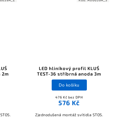
LUŚ
LED hliníkový profil KLUŚ
a 2m
TEST-36 stříbrná anoda 3m
Do košíku
476 Kč bez DPH
576 Kč
 STOS.
Zjednodušená montáž svítidla STOS.