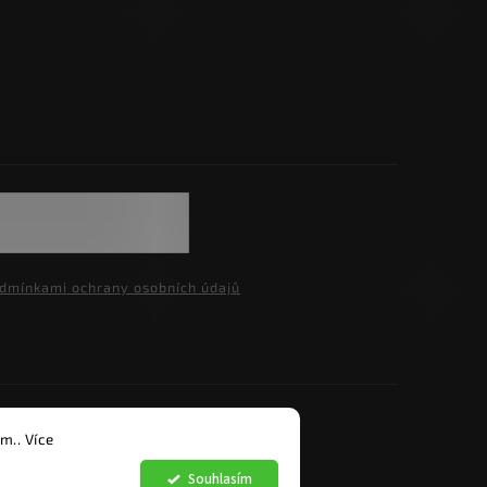
dmínkami ochrany osobních údajů
razena.
m.. Více
Souhlasím