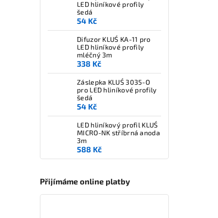
LED hliníkové profily
šedá
54 Kč
Difuzor KLUŚ KA-11 pro
LED hliníkové profily
mléčný 3m
338 Kč
Záslepka KLUŚ 3035-O
pro LED hliníkové profily
šedá
54 Kč
LED hliníkový profil KLUŚ
MICRO-NK stříbrná anoda
3m
588 Kč
Přijímáme online platby