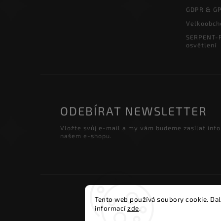
GDPR & G
Velkoobch
SERPENT-P
osvětlení
ODEBÍRAT NEWSLETTER
Vložte svůj e-mail a my vám budeme zasílat inf
našem e-shopu.
Copyri
Tento web používá soubory cookie. Dal
informací
zde
.