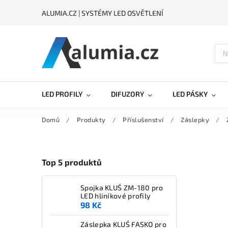
ALUMIA.CZ | SYSTÉMY LED OSVĚTLENÍ
LED PROFILY
DIFUZORY
LED PÁSKY
Domů
/
Produkty
/
Příslušenství
/
Záslepky
/
Top 5 produktů
Spojka KLUŚ ZM-180 pro
LED hliníkové profily
98 Kč
Záslepka KLUŚ FASKO pro