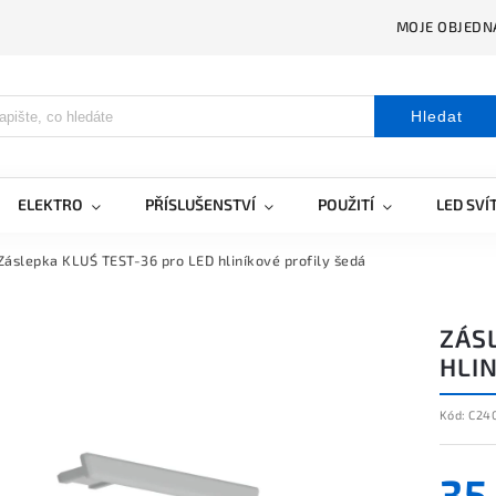
MOJE OBJEDN
Hledat
ELEKTRO
PŘÍSLUŠENSTVÍ
POUŽITÍ
LED SVÍ
Záslepka KLUŚ TEST-36 pro LED hliníkové profily šedá
ZÁS
HLIN
Kód:
C24
35