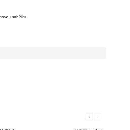
cenovou nabídku
Previous
Next
6639A_2
Kód:
A06639A_3