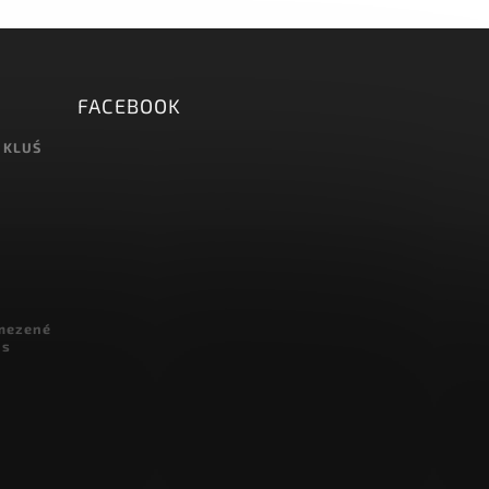
FACEBOOK
 KLUŚ
omezené
 s