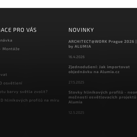
ACE PRO VÁS
NOVINKY
dnávka
ARCHITECT@WORK Prague 2026 |
by ALUMIA
 - Montáže
16.4.2026
Zjednodušení: Jak importovat
objednávku na Alumia.cz
ovat
27.5.2025
D osvětlení
otu barvy světla zvolit?
Stovky hliníkových profilů - ne
možnosti osvětlovacích projektů
D hliníkových profilů na míru
Alumia
12.5.2025