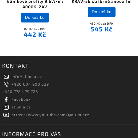
hliníkové profily 9,6W/m;
KRAV-56 stříbrná anoda 1m
4000K; 24V
Do košíku
Do košíku
450 Kč bez DPH
545 Kč
365 Kč bez DPH
442 Kč
KONTAKT
info
@
alumia.cz
+420 604 900 539
+420 778 479 728
Facebook
alumia.cz
https://www.youtube.com/@alumiacz
INFORMACE PRO VÁS