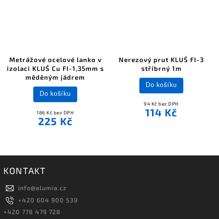
Metrážové ocelové lanko v
Nerezový prut KLUŚ FI-3
izolaci KLUŚ Cu FI-1,35mm s
stříbrný 1m
měděným jádrem
Do košíku
Do košíku
94 Kč bez DPH
114 Kč
186 Kč bez DPH
225 Kč
KONTAKT
info
@
alumia.cz
+420 604 900 539
+420 778 479 728