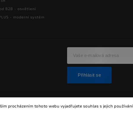
PSR
od B2B - osvětlení
LUS - moderní systém
Přihlásit se
ght 2026
Alumia.cz - systémy LED osvětlení
. Všechna práva vyh
ším procházením tohoto webu vyjadřujete souhlas s jejich používání
Vytvořil
Shoptet
| Design
Shoptak.cz.