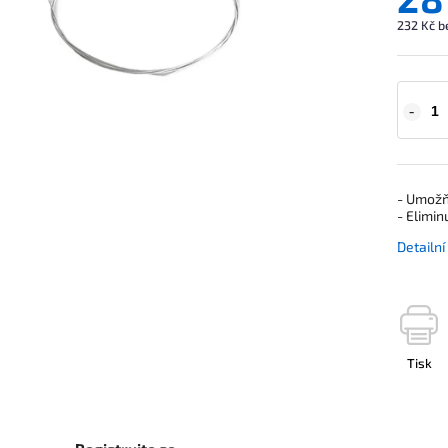
232 Kč b
- Umožňu
- Elimin
Detailn
Tisk