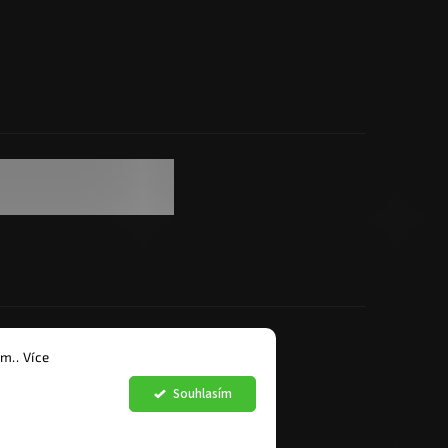
razena.
m.. Více
Souhlasím