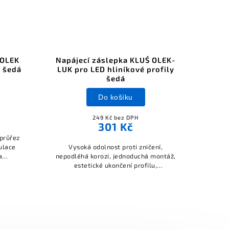
 OLEK
Napájecí záslepka KLUŚ OLEK-
Napá
y šedá
LUK pro LED hliníkové profily
PLU
šedá
Do košíku
249 Kč bez DPH
301 Kč
 průřez
ulace
Vysoká odolnost proti zničení,
Vy
a
nepodléhá korozi, jednoduchá montáž,
nepod
estetické ukončení profilu,
jednopólové vedení napětí 12 V nebo
jedno
24 V DC.