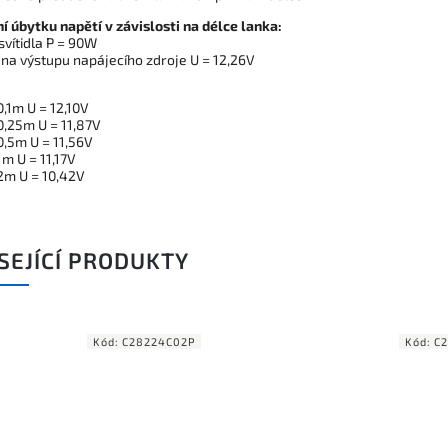
í úbytku napětí v závislosti na délce lanka:
svítidla P = 90W
 na výstupu napájecího zdroje U = 12,26V
0,1m U = 12,10V
0,25m U = 11,87V
0,5m U = 11,56V
1m U = 11,17V
 2m U = 10,42V
SEJÍCÍ PRODUKTY
Kód:
C28224C02P
Kód:
C2