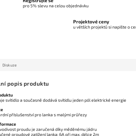
Registrujte se
pro 5% slevu na celou objednávku
Projektové ceny
u větších projektů si napište o 
Diskuze
lní popis produktu
oduktu
je svítidlo a současně dodává svítidlu jeden pól elektrické energie
ce
rdní příslušenství pro lanka s malými průřezy
nformace
 vodivost proudu je zaručená díky měděnému jádru
učené proudové zatížení lanka: 6A při max. délce 2m