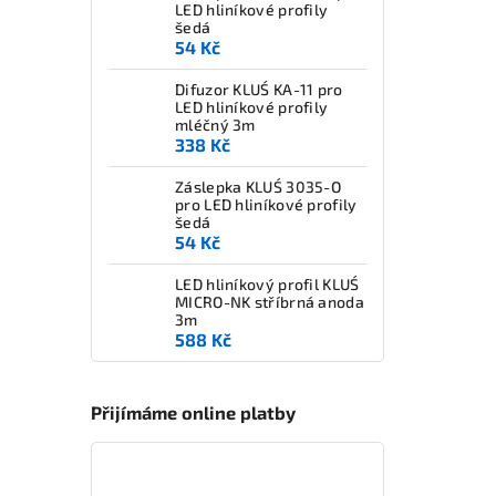
LED hliníkové profily
šedá
54 Kč
Difuzor KLUŚ KA-11 pro
LED hliníkové profily
mléčný 3m
338 Kč
Záslepka KLUŚ 3035-O
pro LED hliníkové profily
šedá
54 Kč
LED hliníkový profil KLUŚ
MICRO-NK stříbrná anoda
3m
588 Kč
Přijímáme online platby