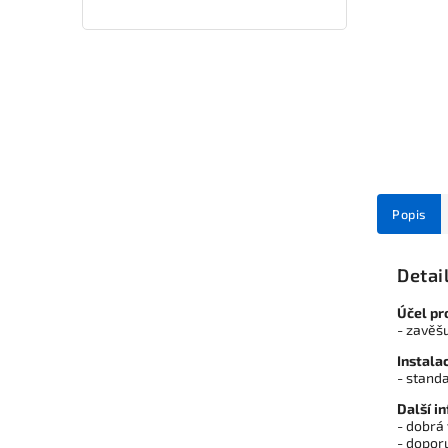
Popis
Detai
Účel pr
- zavěšu
Instala
- standa
Další i
- dobrá
- dopor