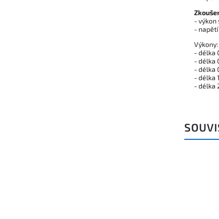
Zkoušen
- výkon 
- napětí
Výkony:
- délka 
- délka 
- délka 
- délka 
- délka
SOUVI
Kód:
Z70114