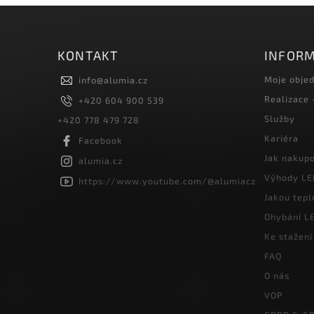
KONTAKT
INFORM
Moje obje
info
@
alumia.cz
Realizace
+420 604 900 539
Služby
+420 778 479 728
Kariéra
Facebook
Jak nakup
alumia.cz
Výhody LE
https://www.youtube.com/@alumiacz
Jakou tepl
Ohybání LE
Ke stažení
FAQ
O nás
VOP