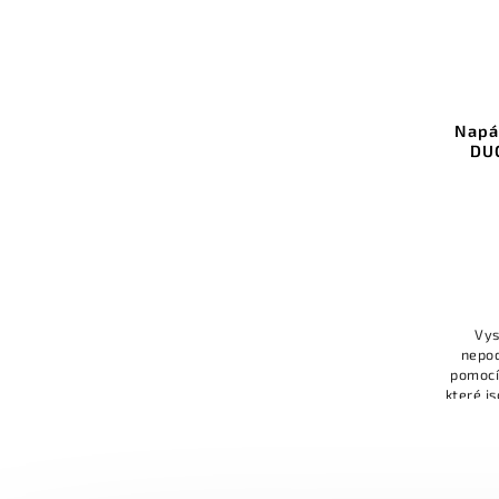
Svorka na ocelové lanko KLUŚ
Napá
1mm
DUO
Do košíku
6 Kč bez DPH
7 Kč
Vys
nepod
pomocí
které j
profilu,