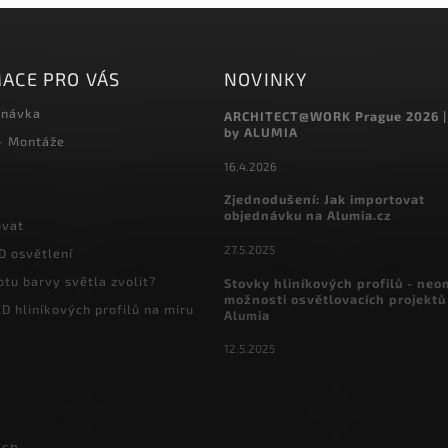
ACE PRO VÁS
NOVINKY
dnávka
ARCHITECT@WORK Prague 2026 |
by ALUMIA
 - Montáže
16.4.2026
Zjednodušení: Jak importovat
objednávku na Alumia.cz
ovat
27.5.2025
D osvětlení
otu barvy světla zvolit?
Stovky hliníkových profilů - ne
možnosti osvětlovacích projektů
D hliníkových profilů na míru
Alumia
12.5.2025