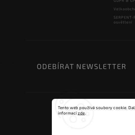
GDPR & G
Velkoobch
SERPENT-P
osvětlení
ODEBÍRAT NEWSLETTER
Copyri
Tento web používá soubory cookie. Dal
informací
zde
.
Nastavení