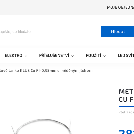
MOJE OBJEDN
Hledat
ELEKTRO
PŘÍSLUŠENSTVÍ
POUŽITÍ
LED SVÍ
lové lanko KLUŚ Cu FI-0,95mm s měděným jádrem
MET
CU 
Kód:
Z70
28