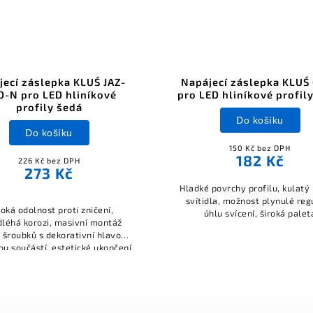
jecí záslepka KLUŚ JAZ-
Napájecí záslepka KLUŚ
-N pro LED hliníkové
pro LED hliníkové profil
profily šedá
Do košíku
Do košíku
150 Kč bez DPH
182 Kč
226 Kč bez DPH
273 Kč
Hladké povrchy profilu, kulatý
svítidla, možnost plynulé reg
oká odolnost proti zničení,
úhlu svícení, široká palet
léhá korozi, masivní montáž
příslušenství.
 šroubků s dekorativní hlavou,
sou součástí, estetické ukončení
 jednopólové vedení napětí 12 V
nebo 24 V DC.