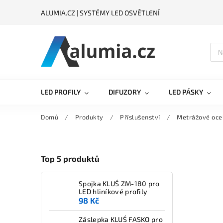
ALUMIA.CZ | SYSTÉMY LED OSVĚTLENÍ
LED PROFILY
DIFUZORY
LED PÁSKY
Domů
/
Produkty
/
Příslušenství
/
Metrážové oce
Top 5 produktů
Spojka KLUŚ ZM-180 pro
LED hliníkové profily
98 Kč
Záslepka KLUŚ FASKO pro