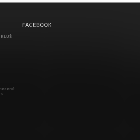
FACEBOOK
 KLUŚ
omezené
 s