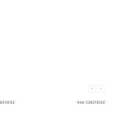
Previous
Next
8212C02
Kód:
C28213C02