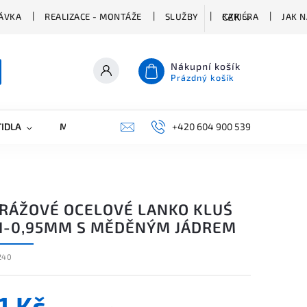
ÁVKA
REALIZACE - MONTÁŽE
SLUŽBY
KARIÉRA
JAK 
CZK
Nákupní košík
Prázdný košík
TIDLA
MARKETING
KONTAKTY
+420 604 900 539
RÁŽOVÉ OCELOVÉ LANKO KLUŚ
FI-0,95MM S MĚDĚNÝM JÁDREM
240
1 Kč