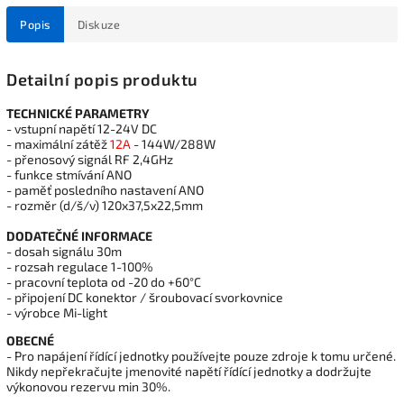
Popis
Diskuze
Detailní popis produktu
TECHNICKÉ PARAMETRY
- vstupní napětí 12-24V DC
- maximální zátěž
12A
- 144W/288W
- přenosový signál RF 2,4GHz
- funkce stmívání ANO
- paměť posledního nastavení ANO
- rozměr (d/š/v) 120x37,5x22,5mm
DODATEČNÉ INFORMACE
- dosah signálu 30m
- rozsah regulace 1-100%
- pracovní teplota od -20 do +60°C
- připojení DC konektor / šroubovací svorkovnice
- výrobce Mi-light
OBECNÉ
- Pro napájení řídící jednotky používejte pouze zdroje k tomu určené.
Nikdy nepřekračujte jmenovité napětí řídící jednotky a dodržujte
výkonovou rezervu min 30%.