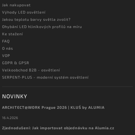
Jak nakupovat
Výhody LED osvětlení
Jakou teplotu barvy světla zvolit?
Ohybání LED hliníkových profilů na míru
Ke stažení
FAQ
O nás
VOP
GDPR & GPSR
Velkoobchod B2B - osvětlení
SERPENT-PLUS - moderní systém osvětlení
NOVINKY
ARCHITECT@WORK Prague 2026 | KLUŚ by ALUMIA
16.4.2026
Zjednodušení: Jak importovat objednávku na Alumia.cz