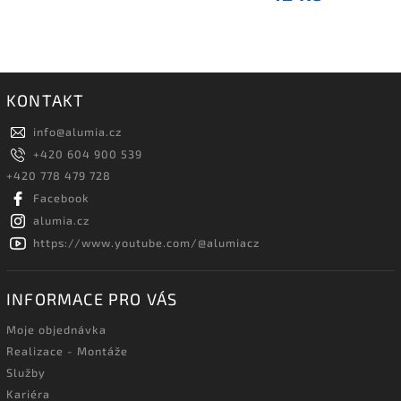
KONTAKT
info
@
alumia.cz
+420 604 900 539
+420 778 479 728
Facebook
alumia.cz
https://www.youtube.com/@alumiacz
INFORMACE PRO VÁS
Moje objednávka
Realizace - Montáže
Služby
Kariéra