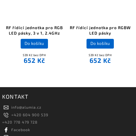
RF řídící jednotka pro RGB
RF řídící jednotka pro RGBW
LED pásky, 3 v 1, 2.4GHz
LED pásky
Do košíku
Do košíku
539 Kč bez DPH
539 Kč bez DPH
652 Kč
652 Kč
KONTAKT
info
@
alumia.cz
+420 604 900 539
+420 778 479 728
Facebook