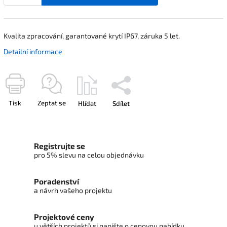
Kvalita zpracování, garantované krytí IP67, záruka 5 let.
Detailní informace
Tisk
Zeptat se
Hlídat
Sdílet
Registrujte se
pro 5% slevu na celou objednávku
Poradenství
a návrh vašeho projektu
Projektové ceny
u větších projektů si napište o cenovou nabídku