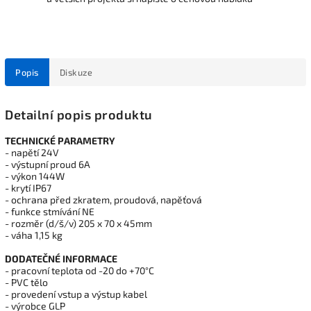
Popis
Diskuze
Detailní popis produktu
TECHNICKÉ PARAMETRY
- napětí 24V
- výstupní proud 6A
- výkon 144W
- krytí IP67
- ochrana před zkratem, proudová, napěťová
- funkce stmívání NE
- rozměr (d/š/v) 205 x 70 x 45mm
- váha 1,15 kg
DODATEČNÉ INFORMACE
- pracovní teplota od -20 do +70°C
- PVC tělo
- provedení vstup a výstup kabel
- výrobce GLP