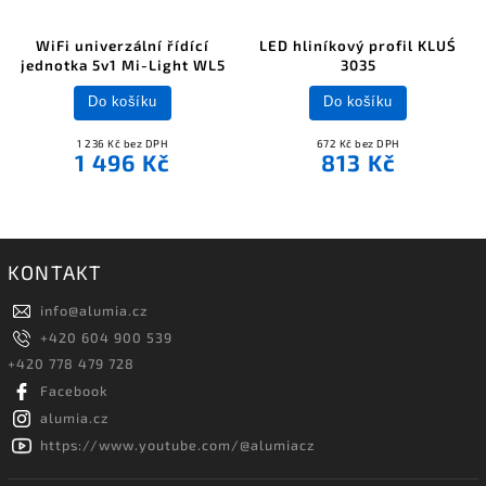
WiFi univerzální řídící
LED hliníkový profil KLUŚ
jednotka 5v1 Mi-Light WL5
3035
Do košíku
Do košíku
1 236 Kč bez DPH
672 Kč bez DPH
1 496 Kč
813 Kč
KONTAKT
info
@
alumia.cz
+420 604 900 539
+420 778 479 728
Facebook
alumia.cz
https://www.youtube.com/@alumiacz