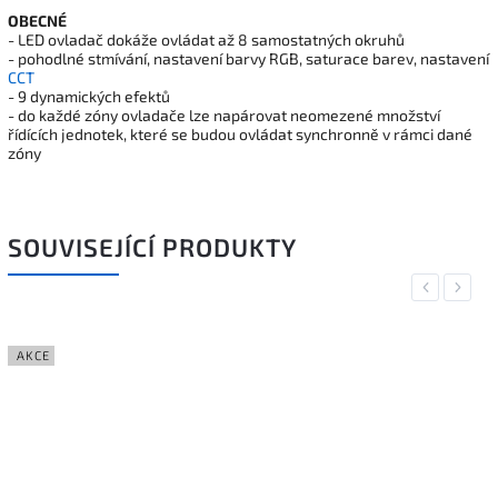
OBECNÉ
- LED ovladač dokáže ovládat až 8 samostatných okruhů
- pohodlné stmívání, nastavení barvy RGB, saturace barev, nastavení
CCT
- 9 dynamických efektů
- do každé zóny ovladače lze napárovat neomezené množství
řídících jednotek, které se budou ovládat synchronně v rámci dané
zóny
SOUVISEJÍCÍ PRODUKTY
Previous
Next
AKCE