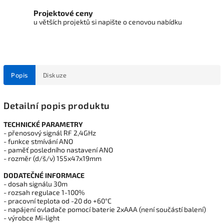
Projektové ceny
u větších projektů si napište o cenovou nabídku
Popis
Diskuze
Detailní popis produktu
TECHNICKÉ PARAMETRY
- přenosový signál RF 2,4GHz
- funkce stmívání ANO
- paměť posledního nastavení ANO
- rozměr (d/š/v) 155x47x19mm
DODATEČNÉ INFORMACE
- dosah signálu 30m
- rozsah regulace 1-100%
- pracovní teplota od -20 do +60°C
- napájení ovladače pomocí baterie 2xAAA (není součástí balení)
- výrobce Mi-light