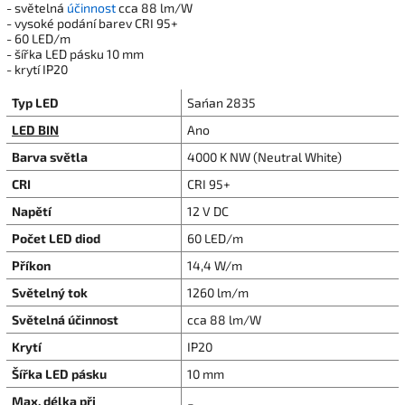
- světelná
účinnost
cca 88 lm/W
- vysoké podání barev CRI 95+
- 60 LED/m
- šířka LED pásku 10 mm
- krytí IP20
Typ LED
San´an 2835
LED BIN
Ano
Barva světla
4000 K NW (Neutral White)
CRI
CRI 95+
Napětí
12 V DC
Počet LED diod
60 LED/m
Příkon
14,4 W/m
Světelný tok
1260 lm/m
Světelná účinnost
cca 88 lm/W
Krytí
IP20
Šířka LED pásku
10 mm
Max. délka při