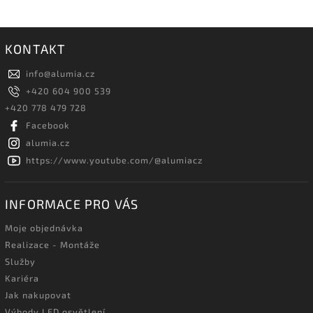
KONTAKT
info
@
alumia.cz
+420 604 900 539
+420 778 479 728
Facebook
alumia.cz
https://www.youtube.com/@alumiacz
INFORMACE PRO VÁS
Moje objednávka
Realizace - Montáže
Služby
Kariéra
Jak nakupovat
Výhody LED osvětlení