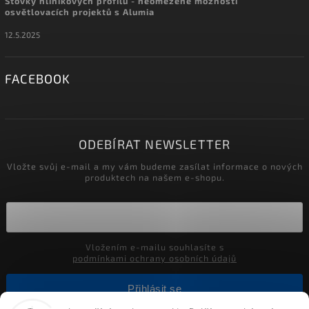
Stovky hliníkových profilů - neomezené možnosti
osvětlovacích projektů s Alumia
12.5.2025
FACEBOOK
ODEBÍRAT NEWSLETTER
Vložte svůj e-mail a my vám budeme zasílat informace o nových
produktech na našem e-shopu.
Vložením e-mailu souhlasíte s
podmínkami ochrany osobních údajů
Přihlásit se