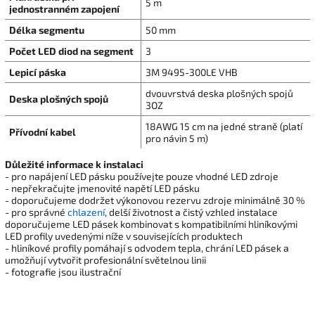
5 m
jednostranném zapojení
Délka segmentu
50 mm
Počet LED diod na segment
3
Lepicí páska
3M 9495-300LE VHB
dvouvrstvá deska plošných spojů
Deska plošných spojů
3OZ
18AWG 15 cm na jedné straně (platí
Přívodní kabel
pro návin 5 m)
Důležité informace k instalaci
- pro napájení LED pásku používejte pouze vhodné LED zdroje
- nepřekračujte jmenovité napětí LED pásku
- doporučujeme dodržet výkonovou rezervu zdroje minimálně 30 %
- pro správné
chlazení
, delší životnost a čistý vzhled instalace
doporučujeme LED pásek kombinovat s kompatibilními hliníkovými
LED profily uvedenými níže v souvisejících produktech
- hliníkové profily pomáhají s odvodem tepla, chrání LED pásek a
umožňují vytvořit profesionální světelnou linii
- fotografie jsou ilustrační