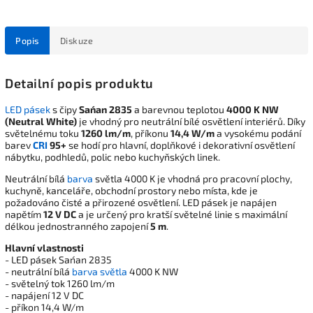
Popis
Diskuze
Detailní popis produktu
LED pásek
s čipy
San´an 2835
a barevnou teplotou
4000 K NW
(Neutral White)
je vhodný pro neutrální bílé osvětlení interiérů. Díky
světelnému toku
1260 lm/m
, příkonu
14,4 W/m
a vysokému podání
barev
CRI
95+
se hodí pro hlavní, doplňkové i dekorativní osvětlení
nábytku, podhledů, polic nebo kuchyňských linek.
Neutrální bílá
barva
světla 4000 K je vhodná pro pracovní plochy,
kuchyně, kanceláře, obchodní prostory nebo místa, kde je
požadováno čisté a přirozené osvětlení. LED pásek je napájen
napětím
12 V DC
a je určený pro kratší světelné linie s maximální
délkou jednostranného zapojení
5 m
.
Hlavní vlastnosti
- LED pásek San´an 2835
- neutrální bílá
barva světla
4000 K NW
- světelný tok 1260 lm/m
- napájení 12 V DC
- příkon 14,4 W/m