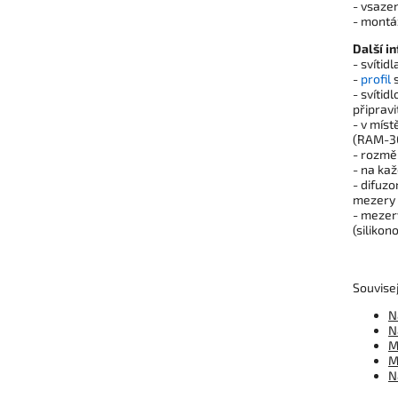
- vsaze
- montá
Další i
- svíti
-
profil
s
- svítid
připravi
- v mís
(RAM-3
- rozmě
- na kaž
- difuzo
mezery
- mezer
(silikon
Souvisej
N
N
M
M
N