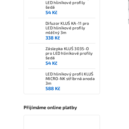
LED hliníkové profily
šedá
54 Kč
Difuzor KLUŚ KA-11 pro
LED hliníkové profily
mléčný 3m
338 Kč
Záslepka KLUŚ 3035-O
pro LED hliníkové profily
šedá
54 Kč
LED hliníkový profil KLUŚ
MICRO-NK stříbrná anoda
3m
588 Kč
Přijímáme online platby