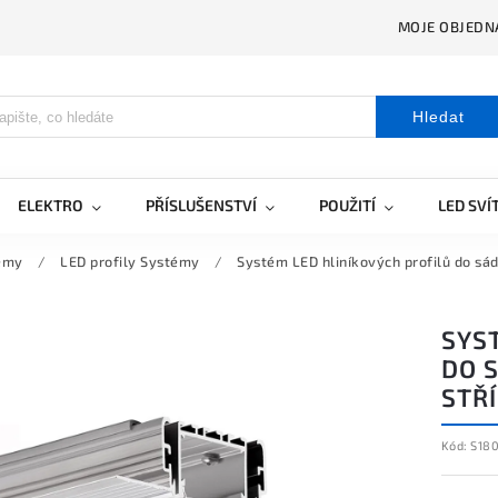
MOJE OBJEDN
Hledat
ELEKTRO
PŘÍSLUŠENSTVÍ
POUŽITÍ
LED SVÍ
témy
/
LED profily Systémy
/
Systém LED hliníkových profilů do s
SYS
DO 
STŘ
Kód:
S18