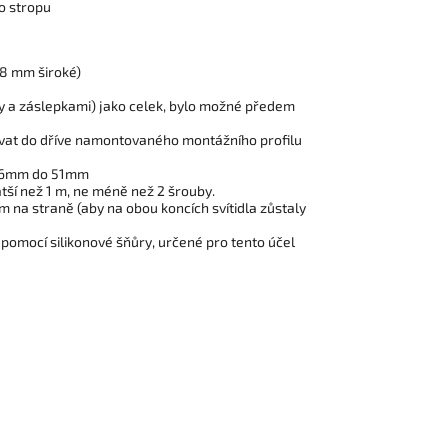
o stropu
(8 mm široké)
bely a záslepkami) jako celek, bylo možné předem
lovat do dříve namontovaného montážního profilu
 46mm do 51mm
ratší než 1 m, ne méně než 2 šrouby.
mm na straně (aby na obou koncích svítidla zůstaly
 pomocí silikonové šňůry, určené pro tento účel