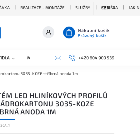
ÁVKA
REALIZACE - MONTÁŽE
SLUŽBY
KARIÉRA
JAK 
CZK
Nákupní košík
Prázdný košík
TIDLA
MARKETING
KONTAKTY
+420 604 900 539
ádrokartonu 3035-KOZE stříbrná anoda 1m
TÉM LED HLINÍKOVÝCH PROFILŮ
SÁDROKARTONU 3035-KOZE
ÍBRNÁ ANODA 1M
056A_1