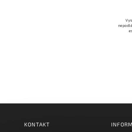
210 Kč bez DPH
254 Kč
Difuzor je určený pro profil 3035 a
Vys
3035-O, výborně rozptyluje světlo,
nepodlé
vytváří souvislou světelnou linii,
e
odolnost vůči UV záření je zvýšená.
KONTAKT
INFORM