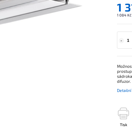
1 
1 084 Kč
Možnost
prostup
sádroka
difuzor.
Detailn
Tisk