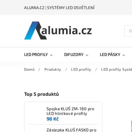
ALUMIA.CZ | SYSTÉMY LED OSVĚTLENÍ
LED PROFILY
DIFUZORY
LED PÁSKY
Domů
/
Produkty
/
LED profily
/
LED profily Sys
Top 5 produktů
Spojka KLUŚ ZM-180 pro
LED hliníkové profily
98 Kč
Záslepka KLUŚ FASKO pro