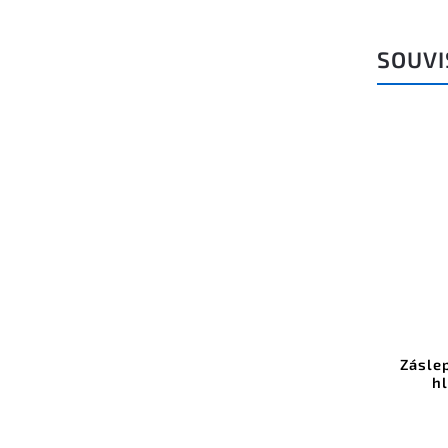
SOUVI
Kód:
B17141S_1
Difuzor KLUŚ LIGER-25 pro LED
Zásle
hliníkové profily saténový 1m
hl
Do košíku