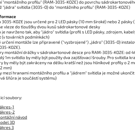
ní "montážního profilu" (RAM-3035-KOZE) do povrchu sádrokartonovéh
ž "jádra" svítidla (3035-O) do "montážního profilu" (RAM-3035-KOZE)
nformace
dla 3035-KOZE jsou určené pro 2 LED pásky (10 mm široké) nebo 2 pásky 
e vleze do tloušťky dvou kusů sádrokartonové desky
lo je navrženo tak, aby "jádro" svítidla (profil s LED pásky, zdrojem, ka
t (v továrních podmínkách)
tě určení montáže lze připravené ("vyzbrojené") „jádro“ (3035-O) insta
035-KOZE).
ry montážní drážky v sádrokartonové desce pro RAM-3035-KOZE: od
dý 1m svítidlo by měly být použity dva zajišťovací šrouby. Pro svítidla k
ry by měly být zakráceny na délku kratší než jsou hliníkové profily o 2 
 2 mm)
y mezi hranami montážního profilu a "jádrem" svítidla je možné ukončit
ová šňůra je součástí systému)
icí soubory:
ákres-1
ákres-2
ontážní návod
odel 3D
ákres 3