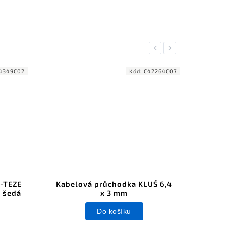
Previous
Next
4349C02
Kód:
C42264C07
-TEZE
Kabelová průchodka KLUŚ 6,4
Kab
y šedá
x 3 mm
Do košíku