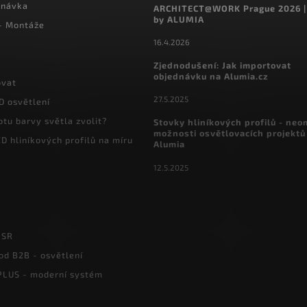
dnávka
ARCHITECT@WORK Prague 2026 |
by ALUMIA
 - Montáže
16.4.2026
Zjednodušení: Jak importovat
objednávku na Alumia.cz
ovat
27.5.2025
D osvětlení
otu barvy světla zvolit?
Stovky hliníkových profilů - ne
možnosti osvětlovacích projektů
D hliníkových profilů na míru
Alumia
12.5.2025
PSR
od B2B - osvětlení
LUS - moderní systém