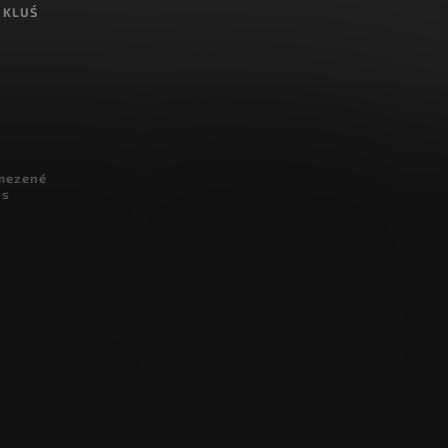
 KLUŚ
omezené
 s