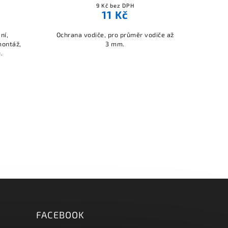
9 Kč bez DPH
11 Kč
ní,
Ochrana vodiče, pro průměr vodiče až
Oc
montáž,
3 mm.
teplo
.
p
FACEBOOK