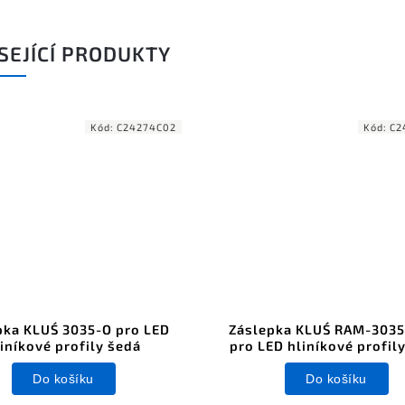
SEJÍCÍ PRODUKTY
Kód:
C24274C02
Kód:
C2
pka KLUŚ 3035-O pro LED
Záslepka KLUŚ RAM-3035
iníkové profily šedá
pro LED hliníkové profil
Do košíku
Do košíku