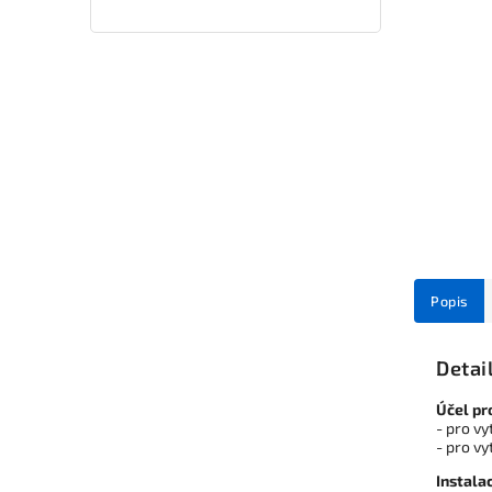
Popis
Detai
Účel pr
- pro vy
- pro vy
Instala