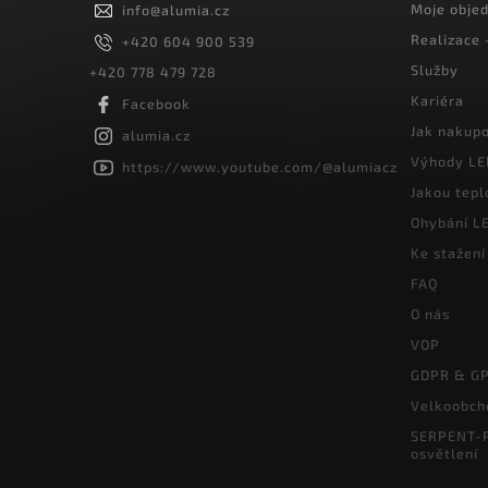
Moje obje
info
@
alumia.cz
Realizace
+420 604 900 539
Služby
+420 778 479 728
Kariéra
Facebook
Jak nakup
alumia.cz
Výhody LE
https://www.youtube.com/@alumiacz
Jakou tepl
Ohybání LE
Ke stažení
FAQ
O nás
VOP
GDPR & G
Velkoobch
SERPENT-P
osvětlení