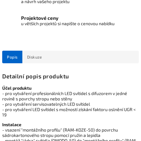
a návrh vašeho projektu
Projektové ceny
u větších projektů si napište o cenovou nabídku
Popis
Diskuze
Detailní popis produktu
Účel produktu
- pro vytváření profesionálních LED svítidel s difuzorem v jedné
rovině s povrchy stropu nebo stěny
- pro vytváření servisovatelných LED svítidel
- pro vytváření LED svítidel s možností získání faktoru oslnění UGR <
19
Instalace
- vsazení "montážního profilu" (RAM-KOZE-50) do povrchu
sádrokartonového stropu pomocí pružin a lepidla
- montáž "jádra" svítidla (OMODO-50) do "montážního profilu" (RAM-