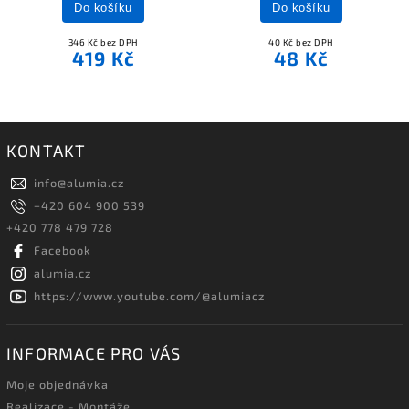
Do košíku
Do košíku
346 Kč bez DPH
40 Kč bez DPH
419 Kč
48 Kč
KONTAKT
info
@
alumia.cz
+420 604 900 539
+420 778 479 728
Facebook
alumia.cz
https://www.youtube.com/@alumiacz
INFORMACE PRO VÁS
Moje objednávka
Realizace - Montáže