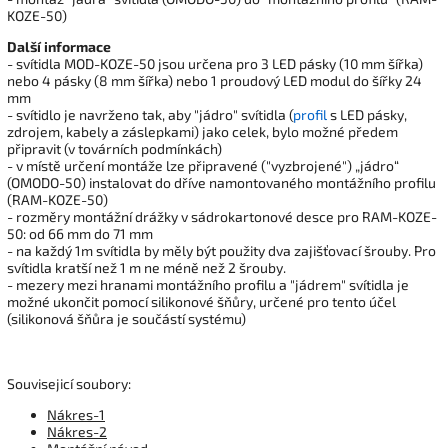
KOZE-50)
Další informace
- svítidla MOD-KOZE-50 jsou určena pro 3 LED pásky (10 mm šířka)
nebo 4 pásky (8 mm šířka) nebo 1 proudový LED modul do šířky 24
mm
- svítidlo je navrženo tak, aby "jádro" svítidla (
profil
s LED pásky,
zdrojem, kabely a záslepkami) jako celek, bylo možné předem
připravit (v továrních podmínkách)
- v místě určení montáže lze připravené ("vyzbrojené") „jádro“
(OMODO-50) instalovat do dříve namontovaného montážního profilu
(RAM-KOZE-50)
- rozměry montážní drážky v sádrokartonové desce pro RAM-KOZE-
50: od 66 mm do 71 mm
- na každý 1m svítidla by měly být použity dva zajišťovací šrouby. Pro
svítidla kratší než 1 m ne méně než 2 šrouby.
- mezery mezi hranami montážního profilu a "jádrem" svítidla je
možné ukončit pomocí silikonové šňůry, určené pro tento účel
(silikonová šňůra je součástí systému)
Souvisejicí soubory:
Nákres-1
Nákres-2