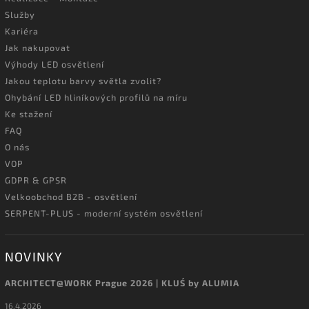
Služby
Kariéra
Jak nakupovat
Výhody LED osvětlení
Jakou teplotu barvy světla zvolit?
Ohybání LED hliníkových profilů na míru
Ke stažení
FAQ
O nás
VOP
GDPR & GPSR
Velkoobchod B2B - osvětlení
SERPENT-PLUS - moderní systém osvětlení
NOVINKY
ARCHITECT@WORK Prague 2026 | KLUŚ by ALUMIA
16.4.2026