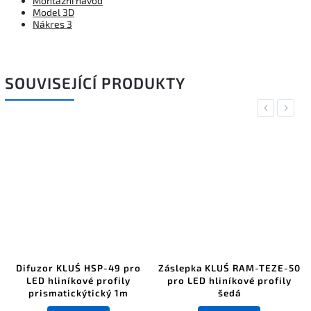
Montážní návod
Model 3D
Nákres 3
SOUVISEJÍCÍ PRODUKTY
Previous
Next
Difuzor KLUŚ HSP-49 pro
Záslepka KLUŚ RAM-TEZE-50
LED hliníkové profily
pro LED hliníkové profily
prismatickýtický 1m
šedá