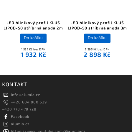
LED hliníkový profil KLUŚ
LED hliníkový profil KLUŚ
LIPOD-50 stříbrná anoda 2m
LIPOD-50 stříbrná anoda 3m
Do košíku
Do košíku
1 597 Kč bez DPH
2 395 Kč bez DPH
1 932 Kč
2 898 Kč
KONTAKT
info
@
alumia.cz
+420 604 900 539
+420 778 479 728
Facebook
alumia.cz
https://www.youtube.com/@alumiacz