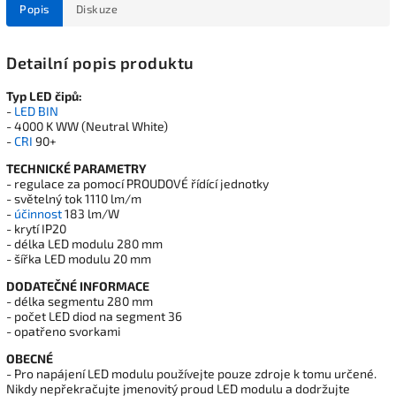
Popis
Diskuze
Detailní popis produktu
Typ LED čipů:
-
LED BIN
- 4000 K WW (Neutral White)
-
CRI
90+
TECHNICKÉ PARAMETRY
- regulace za pomocí PROUDOVÉ řídící jednotky
- světelný tok 1110 lm/m
-
účinnost
183 lm/W
- krytí IP20
- délka LED modulu 280 mm
- šířka LED modulu 20 mm
DODATEČNÉ INFORMACE
- délka segmentu 280 mm
- počet LED diod na segment 36
- opatřeno svorkami
OBECNÉ
- Pro napájení LED modulu používejte pouze zdroje k tomu určené.
Nikdy nepřekračujte jmenovitý proud LED modulu a dodržujte