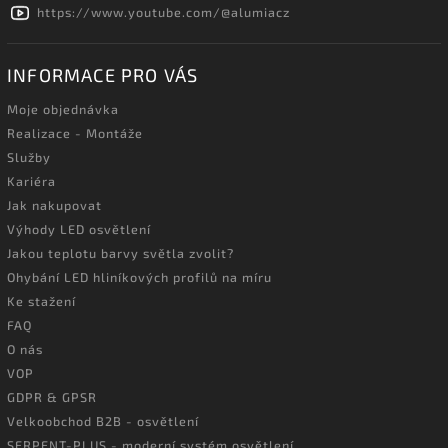
https://www.youtube.com/@alumiacz
INFORMACE PRO VÁS
Moje objednávka
Realizace - Montáže
Služby
Kariéra
Jak nakupovat
Výhody LED osvětlení
Jakou teplotu barvy světla zvolit?
Ohybání LED hliníkových profilů na míru
Ke stažení
FAQ
O nás
VOP
GDPR & GPSR
Velkoobchod B2B - osvětlení
SERPENT-PLUS - moderní systém osvětlení