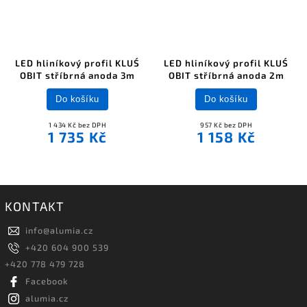
LED hliníkový profil KLUŚ
LED hliníkový profil KLUŚ
OBIT stříbrná anoda 3m
OBIT stříbrná anoda 2m
Do košíku
Do košíku
1 434 Kč bez DPH
957 Kč bez DPH
1 735 Kč
1 158 Kč
KONTAKT
info
@
alumia.cz
+420 604 900 539
+420 778 479 728
Facebook
alumia.cz