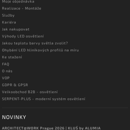
Moje objednávka
Realizace - Montáže
Služby
Kariéra
Jak nakupovat
Výhody LED osvětlení
Jakou teplotu barvy světla zvolit?
Ohybání LED hliníkových profilů na míru
Ke stažení
FAQ
O nás
VOP
GDPR & GPSR
Velkoobchod B2B - osvětlení
SERPENT-PLUS - moderní systém osvětlení
NOVINKY
ARCHITECT@WORK Prague 2026 | KLUŚ by ALUMIA