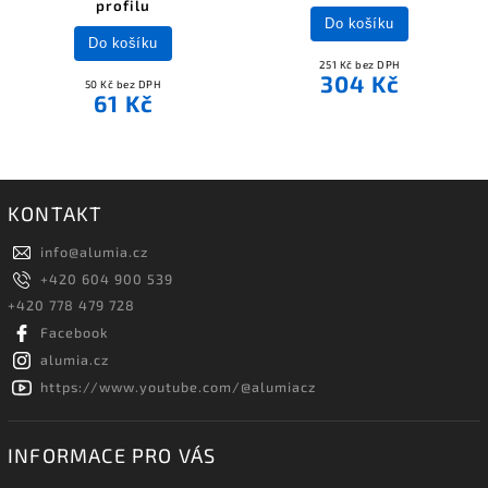
profilu
Do košíku
Do košíku
251 Kč bez DPH
304 Kč
50 Kč bez DPH
61 Kč
KONTAKT
info
@
alumia.cz
+420 604 900 539
+420 778 479 728
Facebook
alumia.cz
https://www.youtube.com/@alumiacz
INFORMACE PRO VÁS