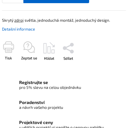
Skrytý
zdroj
světla, jednoduchá montáž, jednoduchý design.
Detailní informace
Tisk
Zeptat se
Hlídat
Sdílet
Registrujte se
pro 5% slevu na celou objednávku
Poradenství
a návrh vašeho projektu
Projektové ceny
u větších projektů si napište o cenovou nabídku