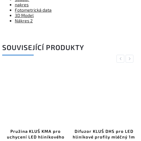
nakres
Fotometrická data
3D Model
Nákres 2
SOUVISEJÍCÍ PRODUKTY
Previous
Next
Pružina KLUŚ KMA pro
Difuzor KLUŚ DHS pro LED
uchycení LED hliníkového
hliníkové profily mléčný 1m