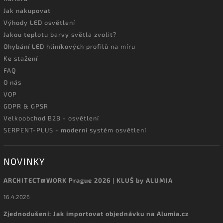
Jak nakupovat
Výhody LED osvětlení
Jakou teplotu barvy světla zvolit?
Ohybání LED hliníkových profilů na míru
Ke stažení
FAQ
O nás
VOP
GDPR & GPSR
Velkoobchod B2B - osvětlení
SERPENT-PLUS - moderní systém osvětlení
NOVINKY
ARCHITECT@WORK Prague 2026 | KLUŚ by ALUMIA
16.4.2026
Zjednodušení: Jak importovat objednávku na Alumia.cz