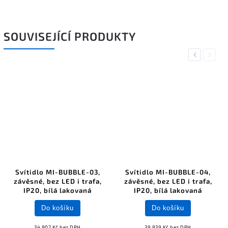
SOUVISEJÍCÍ PRODUKTY
Previous
Next
Svítidlo MI-BUBBLE-03,
Svítidlo MI-BUBBLE-04,
závěsné, bez LED i trafa,
závěsné, bez LED i trafa,
IP20, bílá lakovaná
IP20, bílá lakovaná
Do košíku
Do košíku
34 807 Kč bez DPH
39 839 Kč bez DPH