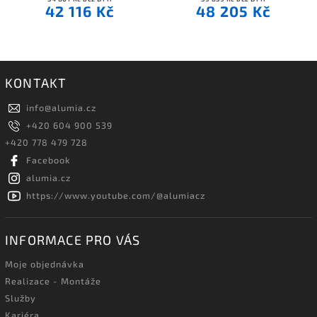
42 116 Kč
48 205 Kč
KONTAKT
info
@
alumia.cz
+420 604 900 539
+420 778 479 728
Facebook
alumia.cz
https://www.youtube.com/@alumiacz
INFORMACE PRO VÁS
Moje objednávka
Realizace - Montáže
Služby
Kariéra