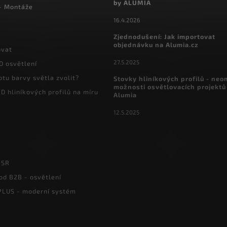
by ALUMIA
 - Montáže
16.4.2026
Zjednodušení: Jak importovat
objednávku na Alumia.cz
ovat
27.5.2025
D osvětlení
otu barvy světla zvolit?
Stovky hliníkových profilů - ne
možnosti osvětlovacích projektů
D hliníkových profilů na míru
Alumia
12.5.2025
PSR
od B2B - osvětlení
LUS - moderní systém