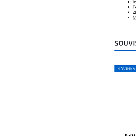
I
F
2
M
SOUVI
Kód:
FPOS002-10400B
NOVINKA
NOVINKA
Svítidlo KLUŚ OKI-STEP, ZW,
Svít