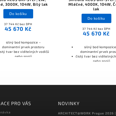
é, 3000K, 104W, Bílý lak
Mléčné, 4000K, 104W, Č
lak
Do košíku
Do košíku
37 744 Kč bez DPH
45 670 Kč
37 744 Kč bez DPH
45 670 Kč
silný bod kompozice –
dominantní prvek prostoru
silný bod kompozice
istý tvar bez viditelných vodičů
dominantní prvek pros
nebo spojů
čistý tvar bez viditelnýc
nebo spojů
ACE PRO VÁS
NOVINKY
dnávka
ARCHITECT@WORK Prague 2026 |