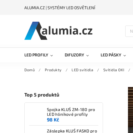
ALUMIA.CZ | SYSTÉMY LED OSVĚTLENÍ
LED PROFILY
DIFUZORY
LED PÁSKY
Domů
/
Produkty
/
LED svítidla
/
Svítidla OKI
/
Top 5 produktů
Spojka KLUŚ ZM-180 pro
LED hliníkové profily
98 Kč
Záslepka KLUŚ FASKO pro