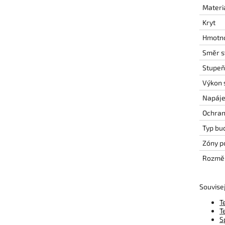
Materi
Kryt
Hmotn
Směr s
Stupeň 
Výkon s
Napáje
Ochran
Typ bu
Zóny po
Rozměry
Souvisej
T
T
S