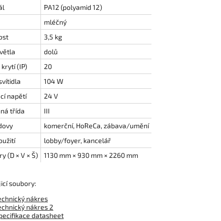
ál
PA12 (polyamid 12)
mléčný
ost
3,5 kg
větla
dolů
krytí (IP)
20
vítidla
104 W
cí napětí
24 V
ná třída
III
dovy
komerční, HoReCa, zábava/umění
užití
lobby/foyer, kancelář
 (D × V × Š)
1130 mm × 930 mm × 2260 mm
icí soubory:
echnický nákres
echnický nákres 2
pecifikace datasheet