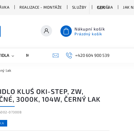
ÁVKA
REALIZACE - MONTÁŽE
SLUŽBY
KARIÉRA
JAK 
CZK
Nákupní košík
Prázdný košík
TIDLA
MARKETING
KONTAKTY
+420 604 900 539
ný lak
IDLO KLUŚ OKI-STEP, ZW,
ČNÉ, 3000K, 104W, ČERNÝ LAK
S002-07300B
KA