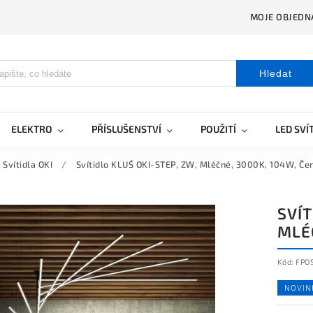
MOJE OBJEDN
Hledat
ELEKTRO
PŘÍSLUŠENSTVÍ
POUŽITÍ
LED SVÍ
Svítidla OKI
/
Svítidlo KLUŚ OKI-STEP, ZW, Mléčné, 3000K, 104W, Čer
SVÍT
MLÉ
Kód:
FPO
NOVIN