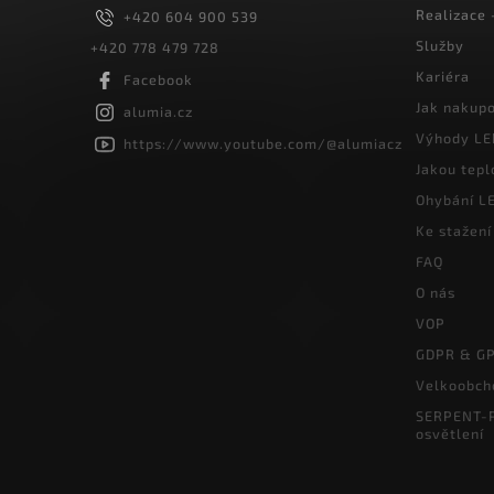
Realizace
+420 604 900 539
Služby
+420 778 479 728
Kariéra
Facebook
Jak nakup
alumia.cz
Výhody LE
https://www.youtube.com/@alumiacz
Jakou tepl
Ohybání LE
Ke stažení
FAQ
O nás
VOP
GDPR & G
Velkoobch
SERPENT-P
osvětlení