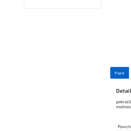
Popis
Detai
pokročil
možnost
Povrch