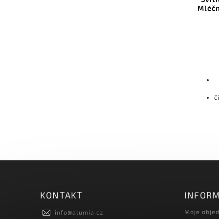
Mléčné, 4000K, 104W, Bílý lak
Mléčn
Do košíku
37 744 Kč bez DPH
45 670 Kč
silný bod kompozice –
dominantní prvek prostoru
čistý tvar bez viditelných vodičů
č
nebo spojů
KONTAKT
INFORM
Moje obje
info
@
alumia.cz