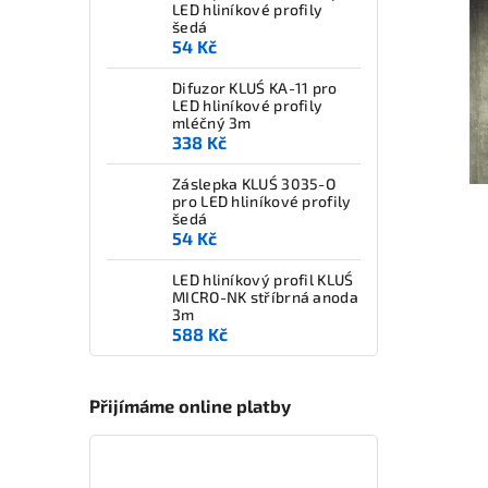
LED hliníkové profily
šedá
54 Kč
Difuzor KLUŚ KA-11 pro
LED hliníkové profily
mléčný 3m
338 Kč
Záslepka KLUŚ 3035-O
pro LED hliníkové profily
šedá
54 Kč
LED hliníkový profil KLUŚ
MICRO-NK stříbrná anoda
3m
588 Kč
Přijímáme online platby