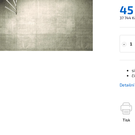
45
37 744 K
s
č
Detailn
Tisk