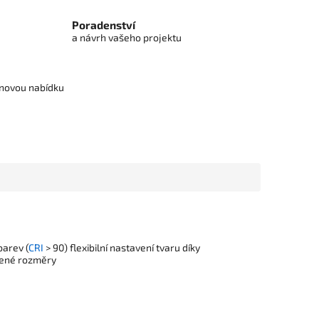
Poradenství
a návrh vašeho projektu
cenovou nabídku
barev (
CRI
> 90) flexibilní nastavení tvaru díky
bené rozměry