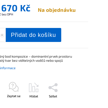
 670 Kč
Na objednávku
č bez DPH
Přidat do košíku
ilný bod kompozice – dominantní prvek prostoru
istý tvar bez viditelných vodičů nebo spojů
í informace
Zeptat se
Hlídat
Sdílet