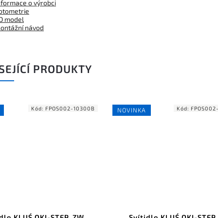
nformace o výrobci
otometrie
D model
ontážní návod
SEJÍCÍ PRODUKTY
Kód:
FPOS002-10300B
Kód:
FPOS002
NOVINKA
idlo KLUŚ OKI-STEP, ZW,
Svítidlo KLUŚ OKI-STEP,