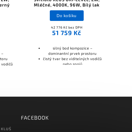
erný
Mléčné, 4000K, 96W, Bílý lak
Mléč
Do košíku
42 776 Kč bez DPH
51 759 Kč
silný bod kompozice –
 –
dominantní prvek prostoru
toru
čistý tvar bez viditelných vodičů
h vodičů
nebo spojů
FACEBOOK
 KLUŚ