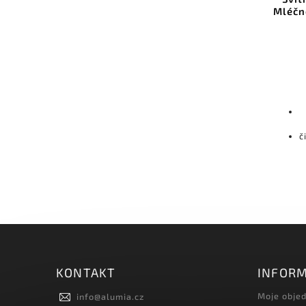
Mléčné, 3000K, 72W, Černý lak
Mléčn
Do košíku
37 744 Kč bez DPH
45 670 Kč
silný bod kompozice –
dominantní prvek prostoru
čistý tvar bez viditelných vodičů
č
nebo spojů
KONTAKT
INFORM
Moje obje
info
@
alumia.cz