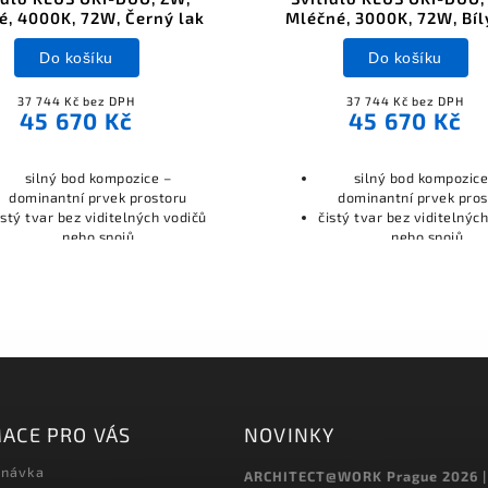
é, 4000K, 72W, Černý lak
Mléčné, 3000K, 72W, Bíl
Do košíku
Do košíku
37 744 Kč bez DPH
37 744 Kč bez DPH
45 670 Kč
45 670 Kč
silný bod kompozice –
silný bod kompozice
dominantní prvek prostoru
dominantní prvek pros
istý tvar bez viditelných vodičů
čistý tvar bez viditelnýc
nebo spojů
nebo spojů
ACE PRO VÁS
NOVINKY
dnávka
ARCHITECT@WORK Prague 2026 |