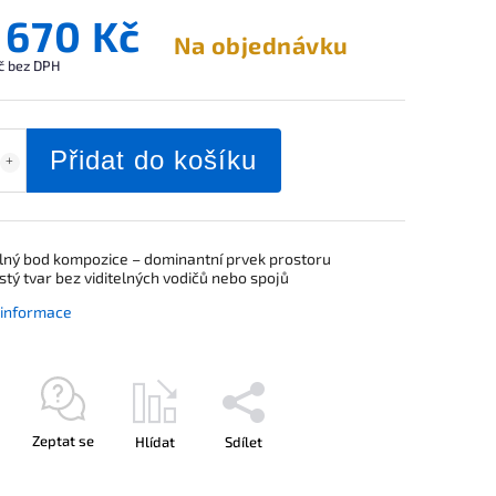
 670 Kč
Na objednávku
č bez DPH
Přidat do košíku
ilný bod kompozice – dominantní prvek prostoru
istý tvar bez viditelných vodičů nebo spojů
í informace
Zeptat se
Hlídat
Sdílet