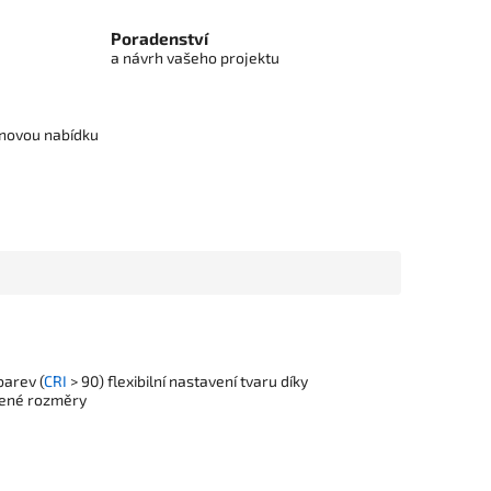
Poradenství
a návrh vašeho projektu
cenovou nabídku
barev (
CRI
> 90) flexibilní nastavení tvaru díky
bené rozměry