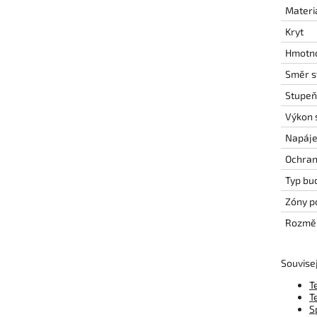
Materi
Kryt
Hmotn
Směr s
Stupeň 
Výkon s
Napáje
Ochran
Typ bu
Zóny po
Rozměry
Souvisej
T
T
S