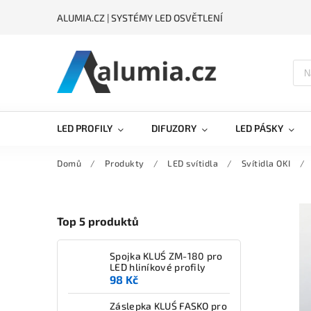
ALUMIA.CZ | SYSTÉMY LED OSVĚTLENÍ
LED PROFILY
DIFUZORY
LED PÁSKY
Domů
/
Produkty
/
LED svítidla
/
Svítidla OKI
/
Top 5 produktů
Spojka KLUŚ ZM-180 pro
LED hliníkové profily
98 Kč
Záslepka KLUŚ FASKO pro