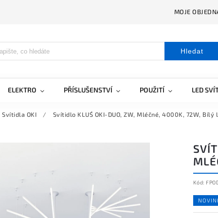
MOJE OBJEDN
Hledat
ELEKTRO
PŘÍSLUŠENSTVÍ
POUŽITÍ
LED SVÍ
Svítidla OKI
/
Svítidlo KLUŚ OKI-DUO, ZW, Mléčné, 4000K, 72W, Bílý 
SVÍT
MLÉČ
Kód:
FPO
NOVIN