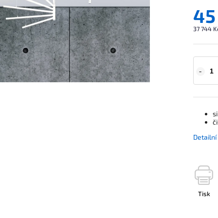
45
37 744 K
s
č
Detailn
Tisk