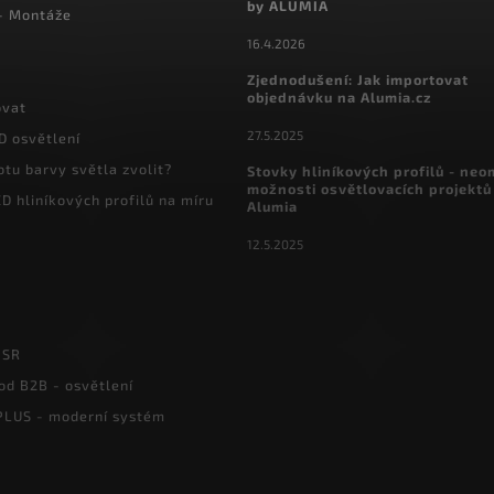
by ALUMIA
 - Montáže
16.4.2026
Zjednodušení: Jak importovat
objednávku na Alumia.cz
ovat
27.5.2025
D osvětlení
otu barvy světla zvolit?
Stovky hliníkových profilů - ne
možnosti osvětlovacích projektů
D hliníkových profilů na míru
Alumia
12.5.2025
PSR
od B2B - osvětlení
LUS - moderní systém