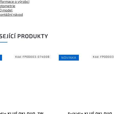
nformace o výrobci
otometrie
D model
ontážní návod
SEJÍCÍ PRODUKTY
Kód:
FPOD003-07400B
Kód:
FPOD003
NOVINKA
idlo KLUŚ OKI-DUO, ZW,
Svítidlo KLUŚ OKI-DUO,