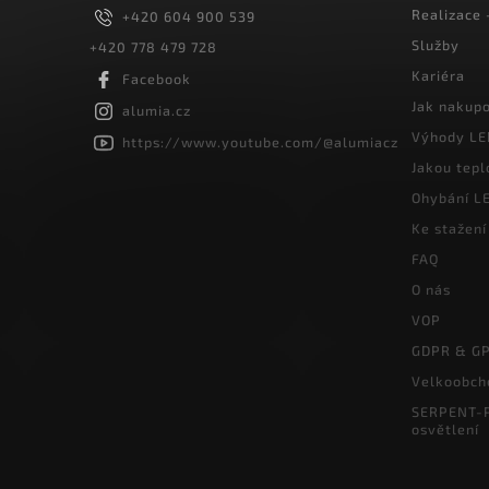
Realizace
+420 604 900 539
Služby
+420 778 479 728
Kariéra
Facebook
Jak nakup
alumia.cz
Výhody LE
https://www.youtube.com/@alumiacz
Jakou tepl
Ohybání LE
Ke stažení
FAQ
O nás
VOP
GDPR & G
Velkoobch
SERPENT-P
osvětlení