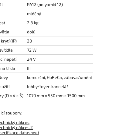
ál
PA12 (polyamid 12)
mléčný
ost
2,8 kg
větla
dolů
krytí (IP)
20
vítidla
72 W
cí napětí
24 V
ná třída
III
dovy
komerční, HoReCa, zábava/umění
užití
lobby/foyer, kancelář
 (D × V × Š)
1070 mm × 550 mm × 1500 mm
icí soubory:
echnický nákres
echnický nákres 2
pecifikace datasheet