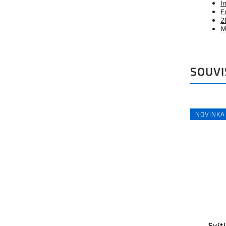
I
F
2
M
SOUVI
Kód:
FPOD003-07300B
NOVINKA
NOVINKA
Svítidlo KLUŚ OKI-DUO, ZW,
Svít