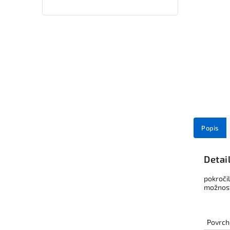
Popis
Detai
pokročil
možnost
Povrch