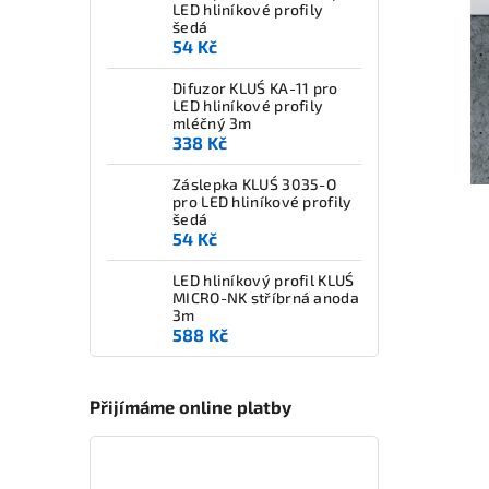
LED hliníkové profily
šedá
54 Kč
Difuzor KLUŚ KA-11 pro
LED hliníkové profily
mléčný 3m
338 Kč
Záslepka KLUŚ 3035-O
pro LED hliníkové profily
šedá
54 Kč
LED hliníkový profil KLUŚ
MICRO-NK stříbrná anoda
3m
588 Kč
Přijímáme online platby