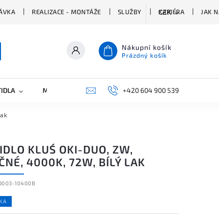
ÁVKA
REALIZACE - MONTÁŽE
SLUŽBY
KARIÉRA
JAK 
CZK
Nákupní košík
Prázdný košík
TIDLA
MARKETING
KONTAKTY
+420 604 900 539
lak
IDLO KLUŚ OKI-DUO, ZW,
NÉ, 4000K, 72W, BÍLÝ LAK
D003-10400B
KA