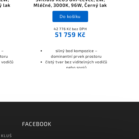
ý lak
Mléčné, 3000K, 96W, Černý lak
Mlé
Do košíku
42 776 Kč bez DPH
51 759 Kč
 –
silný bod kompozice –
toru
dominantní prvek prostoru
h vodičů
čistý tvar bez viditelných vodičů
nebo spojů
FACEBOOK
 KLUŚ