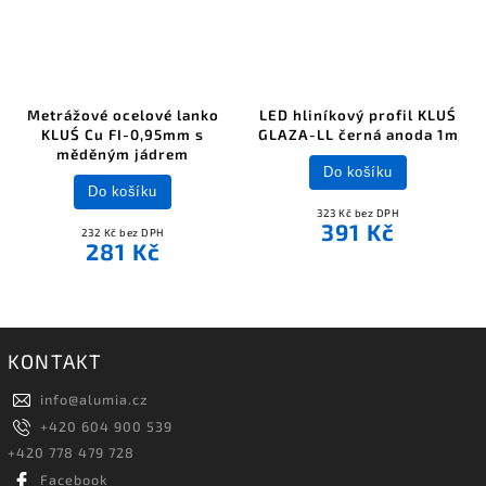
Metrážové ocelové lanko
LED hliníkový profil KLUŚ
KLUŚ Cu FI-0,95mm s
GLAZA-LL černá anoda 1m
měděným jádrem
Do košíku
Do košíku
323 Kč bez DPH
391 Kč
232 Kč bez DPH
281 Kč
KONTAKT
info
@
alumia.cz
+420 604 900 539
+420 778 479 728
Facebook