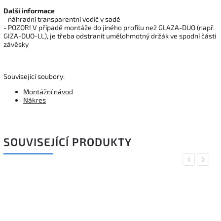
Další informace
- náhradní transparentní vodič v sadě
- POZOR! V případě montáže do jiného profilu než GLAZA-DUO (např.
GIZA-DUO-LL), je třeba odstranit umělohmotný držák ve spodní části
závěsky
Souvisejicí soubory:
Montážní návod
Nákres
SOUVISEJÍCÍ PRODUKTY
Previous
Next