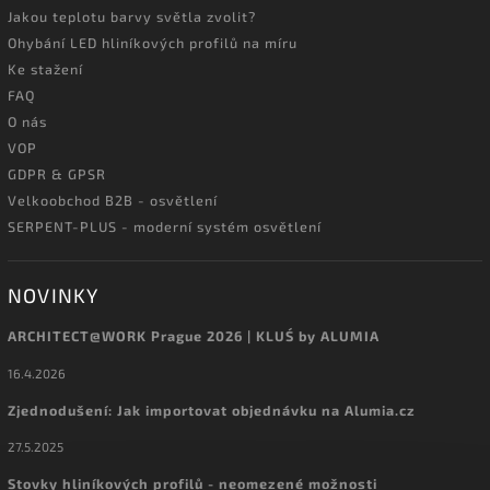
Jakou teplotu barvy světla zvolit?
Ohybání LED hliníkových profilů na míru
Ke stažení
FAQ
O nás
VOP
GDPR & GPSR
Velkoobchod B2B - osvětlení
SERPENT-PLUS - moderní systém osvětlení
NOVINKY
ARCHITECT@WORK Prague 2026 | KLUŚ by ALUMIA
16.4.2026
Zjednodušení: Jak importovat objednávku na Alumia.cz
27.5.2025
Stovky hliníkových profilů - neomezené možnosti