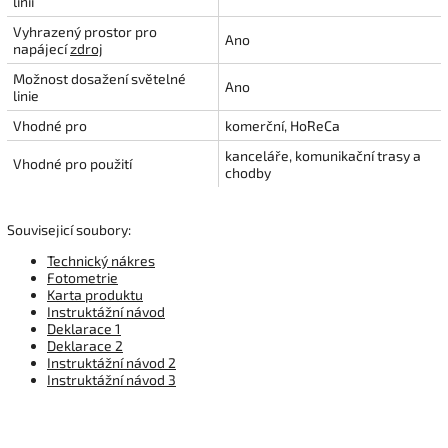
linií
Vyhrazený prostor pro
Ano
napájecí
zdroj
Možnost dosažení světelné
Ano
linie
Vhodné pro
komerční, HoReCa
kanceláře, komunikační trasy a
Vhodné pro použití
chodby
Souvisejicí soubory:
Technický nákres
Fotometrie
Karta produktu
Instruktážní návod
Deklarace 1
Deklarace 2
Instruktážní návod 2
Instruktážní návod 3