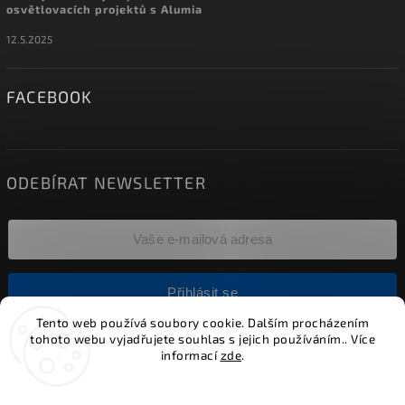
osvětlovacích projektů s Alumia
12.5.2025
FACEBOOK
ODEBÍRAT NEWSLETTER
Přihlásit se
Tento web používá soubory cookie. Dalším procházením
tohoto webu vyjadřujete souhlas s jejich používáním.. Více
informací
zde
.
Copyright 2026
Alumia.cz - systémy LED osvětlení
. Všechna
práva vyhrazena.
Nastavení
Vytvořil
Shoptet
| Design
Shoptak.cz.