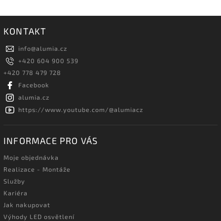
KONTAKT
info
@
alumia.cz
+420 604 900 539
+420 778 479 728
Facebook
alumia.cz
https://www.youtube.com/@alumiacz
INFORMACE PRO VÁS
Moje objednávka
Realizace - Montáže
Služby
Kariéra
Jak nakupovat
Výhody LED osvětlení