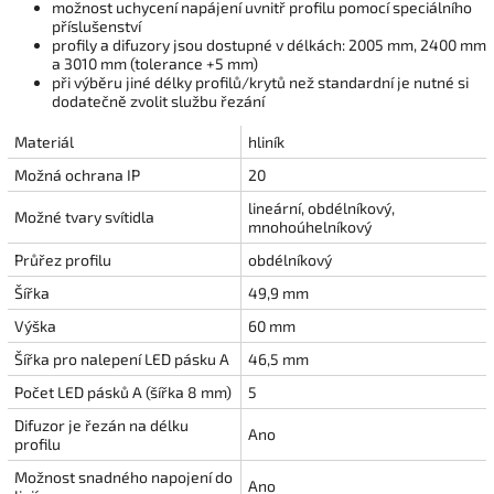
možnost uchycení napájení uvnitř profilu pomocí speciálního
příslušenství
profily a difuzory jsou dostupné v délkách: 2005 mm, 2400 mm
a 3010 mm (tolerance +5 mm)
při výběru jiné délky profilů/krytů než standardní je nutné si
dodatečně zvolit službu řezání
Materiál
hliník
Možná ochrana IP
20
lineární, obdélníkový,
Možné tvary svítidla
mnohoúhelníkový
Průřez profilu
obdélníkový
Šířka
49,9 mm
Výška
60 mm
Šířka pro nalepení LED pásku A
46,5 mm
Počet LED pásků A (šířka 8 mm)
5
Difuzor je řezán na délku
Ano
profilu
Možnost snadného napojení do
Ano