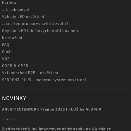
Kariéra
Jak nakupovat
Výhody LED osvětlení
Jakou teplotu barvy světla zvolit?
Ohybání LED hliníkových profilů na míru
Ke stažení
FAQ
O nás
VOP
GDPR & GPSR
Velkoobchod B2B - osvětlení
SERPENT-PLUS - moderní systém osvětlení
NOVINKY
ARCHITECT@WORK Prague 2026 | KLUŚ by ALUMIA
16.4.2026
Zjednodušení: Jak importovat objednávku na Alumia.cz