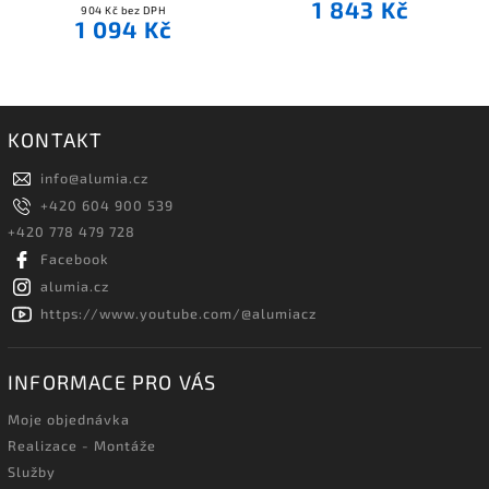
1 843 Kč
904 Kč bez DPH
1 094 Kč
KONTAKT
info
@
alumia.cz
+420 604 900 539
+420 778 479 728
Facebook
alumia.cz
https://www.youtube.com/@alumiacz
INFORMACE PRO VÁS
Moje objednávka
Realizace - Montáže
Služby