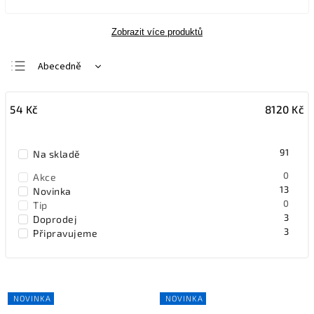
Zobrazit více produktů
Abecedně
Nejlevnější
54
Kč
8120
Kč
Nejdražší
Nejprodávanější
91
Na skladě
0
Akce
13
Novinka
0
Tip
3
Doprodej
3
Připravujeme
NOVINKA
NOVINKA