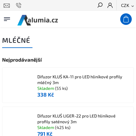
CZK
Hledat
MLÉČNÉ
Nejprodávanější
Difuzor KLUŚ KA-11 pro LED hliníkové profily
mléčný 3m
Skladem
(55 ks)
338 Kč
Difuzor KLUŚ LIGER-22 pro LED hliníkové
profily saténový 3m
Skladem
(425 ks)
791 Kč