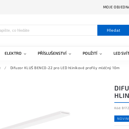
MOJE OBJEDN
Hledat
ELEKTRO
PŘÍSLUŠENSTVÍ
POUŽITÍ
LED SVÍ
é
/
Difuzor KLUŚ BENCO-22 pro LED hliníkové profily mléčný 10m
DIF
HLI
Kód:
B17
NOVIN