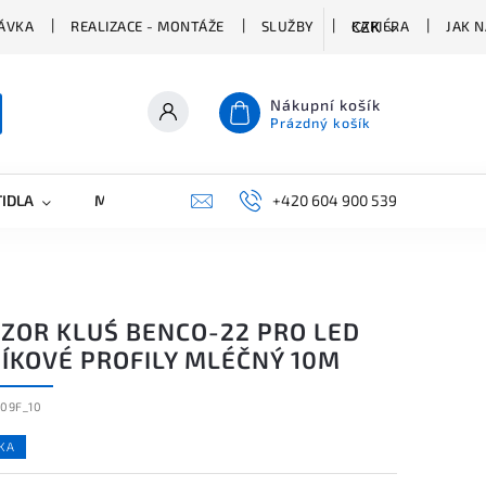
ÁVKA
REALIZACE - MONTÁŽE
SLUŽBY
KARIÉRA
JAK 
CZK
Nákupní košík
Prázdný košík
TIDLA
MARKETING
KONTAKTY
+420 604 900 539
UZOR KLUŚ BENCO-22 PRO LED
NÍKOVÉ PROFILY MLÉČNÝ 10M
209F_10
KA