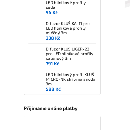
LED hliníkové profily
šedá
54 Kč
Difuzor KLUŚ KA-11 pro
LED hliníkové profily
mléčný 3m
338 Kč
Difuzor KLUŚ LIGER-22
pro LED hliníkové profily
saténový 3m
791 Kč
LED hliníkový profil KLUŚ
MICRO-NK stříbrná anoda
3m
588 Kč
Přijímáme online platby