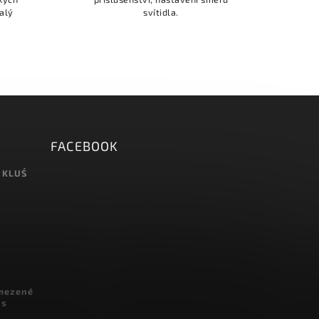
alý
svítidla.
FACEBOOK
 KLUŚ
omezené
 s