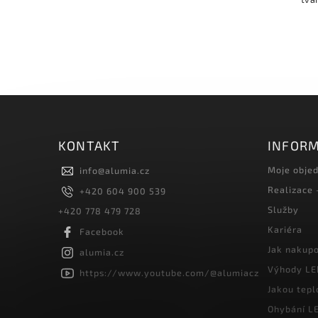
závěsky.
KONTAKT
INFORM
Moje obje
info
@
alumia.cz
Realizace
+420 604 900 539
Služby
+420 778 479 728
Kariéra
Facebook
Jak nakup
alumia.cz
Výhody LE
https://www.youtube.com/@alumiacz
Jakou tepl
Ohybání LE