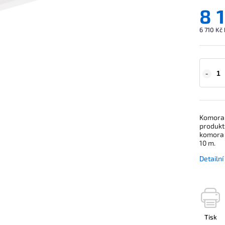
8 
6 710 Kč
Komora 
produkt
komora s
10 m.
Detailn
Tisk