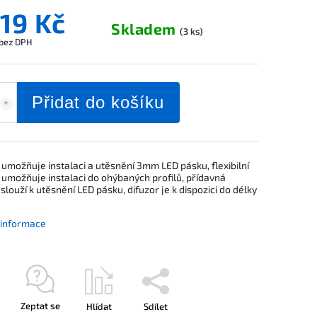
119 Kč
Skladem
(3 ks)
 bez DPH
Přidat do košíku
umožňuje instalaci a utěsnění 3mm LED pásku, flexibilní
 umožňuje instalaci do ohýbaných profilů, přídavná
louží k utěsnění LED pásku, difuzor je k dispozici do délky
í informace
Zeptat se
Hlídat
Sdílet