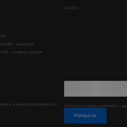
12.5.2025
PSR
od B2B - osvětlení
LUS - moderní systém
ormace o nových produktech na
Vložením e-mailu souhlasíte s
po
Přihlásit se