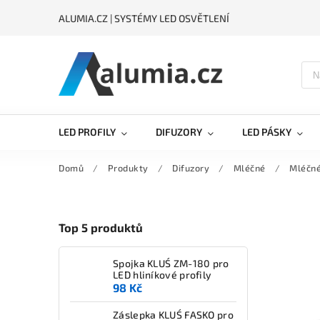
ALUMIA.CZ | SYSTÉMY LED OSVĚTLENÍ
LED PROFILY
DIFUZORY
LED PÁSKY
Domů
/
Produkty
/
Difuzory
/
Mléčné
/
Mléčn
Top 5 produktů
Spojka KLUŚ ZM-180 pro
LED hliníkové profily
98 Kč
Záslepka KLUŚ FASKO pro