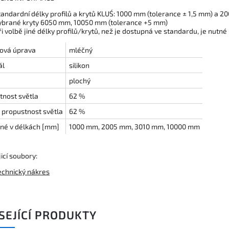
tandardní délky profilů a krytů KLUŚ: 1000 mm (tolerance ± 1,5 mm) a 
ybrané kryty 6050 mm, 10050 mm (tolerance +5 mm)
ři volbě jiné délky profilů/krytů, než je dostupná ve standardu, je nutné
ová úprava
mléčný
ál
silikon
plochý
tnost světla
62 %
 propustnost světla
62 %
né v délkách [mm]
1000 mm, 2005 mm, 3010 mm, 10000 mm
icí soubory:
echnický nákres
SEJÍCÍ PRODUKTY