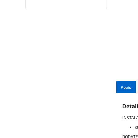
Popis
Detai
INSTAL
K
DODATE