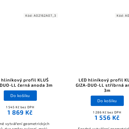
Kód:
A02162A07_3
Kód:
A0
 hliníkový profil KLUŚ
LED hliníkový profil K
-DUO-LL černá anoda 3m
GIZA-DUO-LL stříbrná a
3m
Do košíku
Do košíku
1 545 Kč bez DPH
1 869 Kč
1 286 Kč bez DPH
1 556 Kč
né vytváření geometrických
rů, dva směry svícení, malý
Snadné vytváření geometric