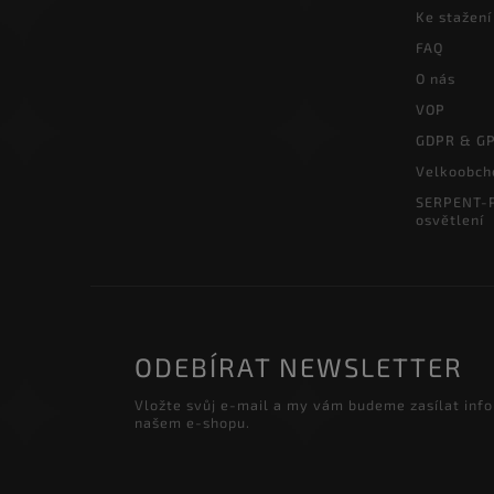
Ke stažení
FAQ
O nás
VOP
GDPR & G
Velkoobch
SERPENT-P
osvětlení
ODEBÍRAT NEWSLETTER
Vložte svůj e-mail a my vám budeme zasílat inf
našem e-shopu.