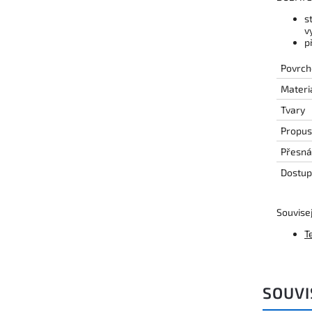
s
v
p
Povrch
Materi
Tvary
Propus
Přesná
Dostup
Souvisej
T
SOUVI