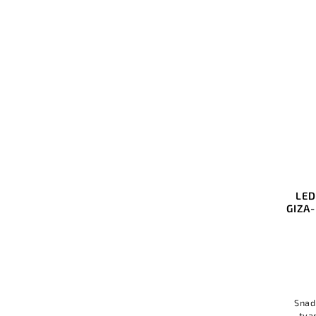
Kód:
A03059A_3
LED hliníkový profil KLUŚ
LED
GLAZA-DUO stříbrná anoda 3m
GIZA
Do košíku
1 414 Kč bez DPH
1 711 Kč
Dva směry svícení, hladké stěny
Snad
profilu, uchycení přes napájecí
tva