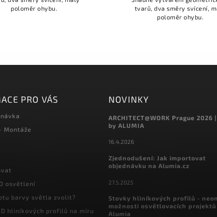
poloměr ohybu.
tvarů, dva směry svícení, m
poloměr ohybu.
ACE PRO VÁS
NOVINKY
dnávka
ARCHITECT@WORK Prague 2026 |
by ALUMIA
 - Montáže
16.4.2026
Zjednodušení: Jak importovat
objednávku na Alumia.cz
ovat
27.5.2025
D osvětlení
otu barvy světla zvolit?
Stovky hliníkových profilů - ne
možnosti osvětlovacích projektů
D hliníkových profilů na míru
Alumia