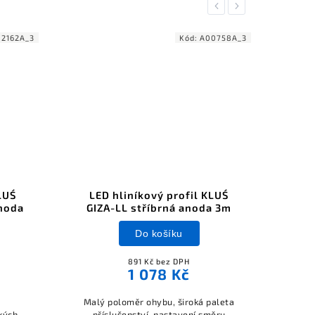
Previous
Next
2162A_3
Kód:
A00758A_3
LUŚ
LED hliníkový profil KLUŚ
LE
noda
GIZA-LL stříbrná anoda 3m
G
Do košíku
891 Kč bez DPH
1 078 Kč
Malý poloměr ohybu, široká paleta
Malý
kých
příslušenství, nastavení směru
př