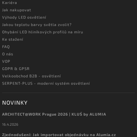
Kariéra
Jak nakupovat
Výhody LED osvětlení
Jakou teplotu barvy světla zvolit?
Ohybání LED hliníkových profilů na míru
Ke stažení
FAQ
O nás
VOP
GDPR & GPSR
Velkoobchod B2B - osvětlení
SERPENT-PLUS - moderní systém osvětlení
NOVINKY
ARCHITECT@WORK Prague 2026 | KLUŚ by ALUMIA
16.4.2026
Zjednodušení: Jak importovat objednávku na Alumia.cz