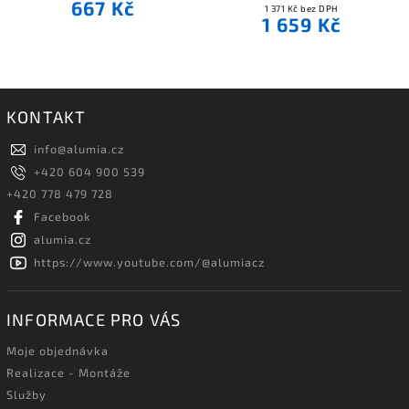
667 Kč
1 371 Kč bez DPH
1 659 Kč
KONTAKT
info
@
alumia.cz
+420 604 900 539
+420 778 479 728
Facebook
alumia.cz
https://www.youtube.com/@alumiacz
INFORMACE PRO VÁS
Moje objednávka
Realizace - Montáže
Služby