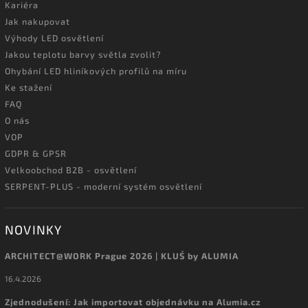
Kariéra
Jak nakupovat
Výhody LED osvětlení
Jakou teplotu barvy světla zvolit?
Ohybání LED hliníkových profilů na míru
Ke stažení
FAQ
O nás
VOP
GDPR & GPSR
Velkoobchod B2B - osvětlení
SERPENT-PLUS - moderní systém osvětlení
NOVINKY
ARCHITECT@WORK Prague 2026 | KLUŚ by ALUMIA
16.4.2026
Zjednodušení: Jak importovat objednávku na Alumia.cz