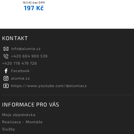
163 Kč bez DPH
197 Kč
KONTAKT
info
@
alumia.cz
+420 604 900 539
+420 778 479 728
Facebook
alumia.cz
https://www.youtube.com/@alumiacz
INFORMACE PRO VÁS
Moje objednávka
Realizace - Montáže
Služby