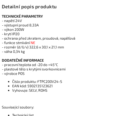
Detailní popis produktu
TECHNICKÉ PARAMETRY
- napětí 24V
- výstupní proud 8,33A
- výkon 200W
- krytí IP20
- ochrana před zkratem, proudová, napěťová
- funkce stmívání
NE
- rozměr (d/š/v) 322,6 x 30,1 x 21,1 mm
- váha 0,34 kg
DODATEČNÉ INFORMACE
- pracovní teplota od -20 do +45°C
- plastové tělo s krytými svorkovnicemi
- výrobce POS
Číslo produktu: FTPC200V24-S
EAN kód: 5902135123621
Vyhovuje: SELV, ROHS
Souvisejicí soubory:
Technický list