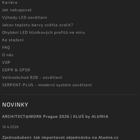
Kariéra
Jak nakupovat
Výhody LED osvětlení
Jakou teplotu barvy světla zvolit?
Ohybání LED hliníkových profilů na míru
Ke stažení
FAQ
O nás
VOP
GDPR & GPSR
Velkoobchod B2B - osvětlení
SERPENT-PLUS - moderní systém osvětlení
NOVINKY
ARCHITECT@WORK Prague 2026 | KLUŚ by ALUMIA
16.4.2026
Zjednodušení: Jak importovat objednávku na Alumia.cz