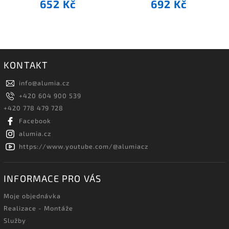
652 Kč
692 Kč
KONTAKT
info
@
alumia.cz
+420 604 900 539
+420 778 479 728
Facebook
alumia.cz
https://www.youtube.com/@alumiacz
INFORMACE PRO VÁS
Moje objednávka
Realizace - Montáže
Služby