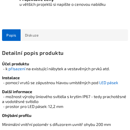
u větších projektů si napište o cenovou nabídku
Popis
Diskuze
Detailní popis produktu
Účel produktu
- k
přisazení
na existující nábytek a vestavěných prvků atd.
Instalace
- pomocí vrutů se zápustnou hlavou umístěných pod
LED pásek
Další informace
- možnost výroby liniového svítidla s krytím IP67 - tedy prachotěsné
a vodotěsné svítidlo
- prostor pro LED pásek: 12,2 mm
Ohýbání profilu
Minimální vnitřní poloměr s difuzorem uvnitř ohybu 200 mm