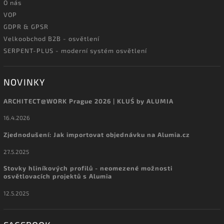
O nás
VOP
GDPR & GPSR
Velkoobchod B2B - osvětlení
SERPENT-PLUS - moderní systém osvětlení
NOVINKY
ARCHITECT@WORK Prague 2026 | KLUŚ by ALUMIA
16.4.2026
Zjednodušení: Jak importovat objednávku na Alumia.cz
27.5.2025
Stovky hliníkových profilů - neomezené možnosti
osvětlovacích projektů s Alumia
12.5.2025