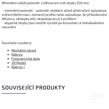
Minimální vnější poloměr s difuzorem vně ohybu 250 mm
- minimální poloměr - poloměr ohýbání, jehož překročení způsobuje
zničení (deformaci, zlomení) profilu nebo způsobuje, že příslušenství,
difuzory, záslepky atd. nespolupracují s profilem.
- atypické ohyby jsou možné vyrobit po konzultaci a individuálnímu
nacenění
Souvisejicí soubory:
Montážní návod
Nákres
Fotometrická data
3D Model
Nákres 1
SOUVISEJÍCÍ PRODUKTY
Previous
Next