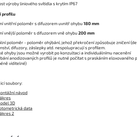
t výroby liniového svítidla s krytím IP67
 profilu
ní vnitřní poloměr s difuzorem uvnitř ohybu
180 mm
ní vnější poloměr s difuzorem vně ohybu
200 mm
ální poloměr - poloměr ohýbání, jehož překročení způsobuje zničení (de
nství, difuzory, záslepky atd. nespolupracují s profilem.
cké ohyby jsou možné vyrobit po konzultaci a individuálnímu nacenění
hýbání anodizovaných profilů je nutné počítat s praskáním eloxovaného
méně viditelné)
icí soubory:
ontážní návod
ákres
odel 3D
otometrická data
ákres 2