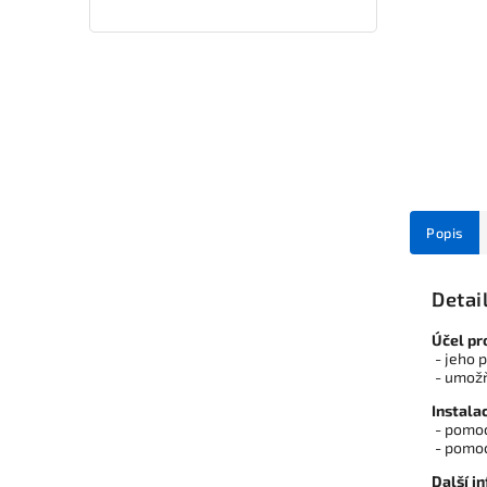
Popis
Detai
Účel pr
- jeho p
- umožňu
Instala
- pomoc
- pomoc
Další i