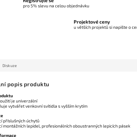
Registrujte se
pro 5% slevu na celou objednávku
Projektové ceny
u větších projektů si napište o 
Diskuze
lní popis produktu
oduktu
oužití je univerzální
je vytvářet venkovní svítidla s vyšším krytím
ce
í příslušných úchytů
í montážních lepidel, profesionálních oboustranných lepicích pásek
nformace