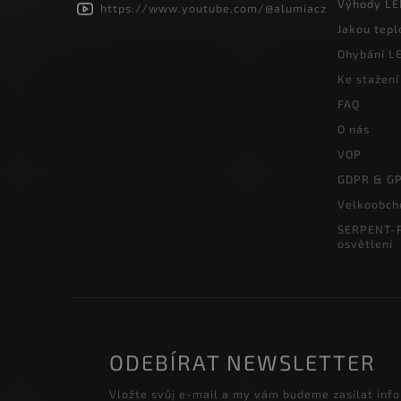
Výhody LE
https://www.youtube.com/@alumiacz
Jakou tepl
Ohybání LE
Ke stažení
FAQ
O nás
VOP
GDPR & G
Velkoobch
SERPENT-P
osvětlení
ODEBÍRAT NEWSLETTER
Vložte svůj e-mail a my vám budeme zasílat inf