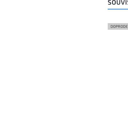
SOUVI
Kód:
C28172L07
DOPRODE
Napájecí závěsný prvek KLUŚ
FI-8-LIN-MR pro LED hliníkové
profily černá
Do košíku
236 Kč bez DPH
286 Kč