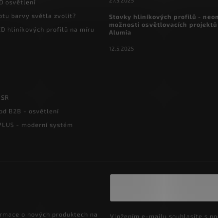
27.5.2025
D osvětlení
otu barvy světla zvolit?
Stovky hliníkových profilů - ne
možnosti osvětlovacích projektů
D hliníkových profilů na míru
Alumia
12.5.2025
PSR
od B2B - osvětlení
LUS - moderní systém
ormace o nových produktech na
Vložením e-mailu souhlasíte s
po