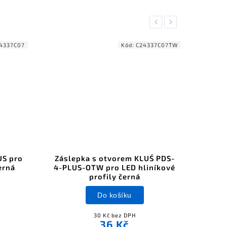
Previous
Next
4337C07
Kód:
C24337C07TW
US pro
Záslepka s otvorem KLUŚ PDS-
Úchy
erná
4-PLUS-OTW pro LED hliníkové
h
profily černá
Do košíku
30 Kč bez DPH
36 Kč