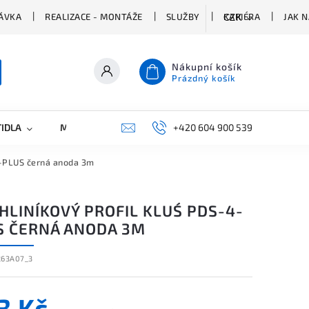
ÁVKA
REALIZACE - MONTÁŽE
SLUŽBY
KARIÉRA
JAK 
CZK
Nákupní košík
Prázdný košík
TIDLA
MARKETING
KONTAKTY
+420 604 900 539
4-PLUS černá anoda 3m
HLINÍKOVÝ PROFIL KLUŚ PDS-4-
S ČERNÁ ANODA 3M
263A07_3
3 Kč