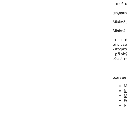
- možnos
Ohýbání
Minimál
Minimál
- minim
přísluše
- atypi
- při o
více či 
Souvisej
M
N
M
F
N