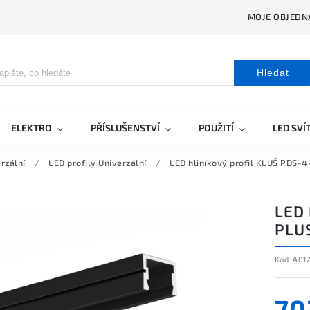
MOJE OBJEDN
Hledat
ELEKTRO
PŘÍSLUŠENSTVÍ
POUŽITÍ
LED SVÍ
rzální
/
LED profily Univerzální
/
LED hliníkový profil KLUŚ PDS-
LED 
PLU
Kód:
A01
70