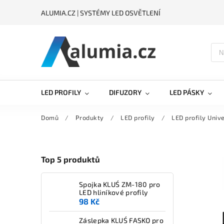
ALUMIA.CZ | SYSTÉMY LED OSVĚTLENÍ
LED PROFILY
DIFUZORY
LED PÁSKY
Domů
/
Produkty
/
LED profily
/
LED profily Unive
Top 5 produktů
Spojka KLUŚ ZM-180 pro
LED hliníkové profily
98 Kč
Záslepka KLUŚ FASKO pro