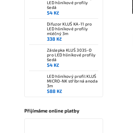
LED hliníkové profily
šedá
54 Kč
Difuzor KLUŚ KA-11 pro
LED hliníkové profily
mléčný 3m
338 Kč
Záslepka KLUŚ 3035-O
pro LED hliníkové profily
šedá
54 Kč
LED hliníkový profil KLUŚ
MICRO-NK stříbrná anoda
3m
588 Kč
Přijímáme online platby