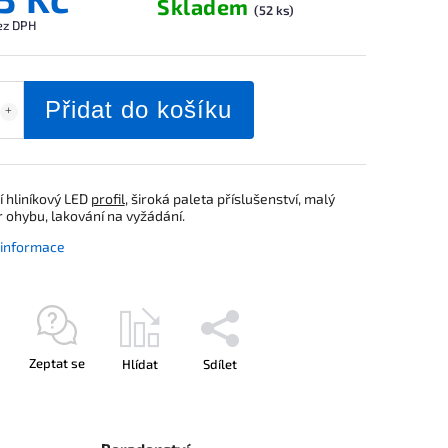
Skladem
(52 ks)
ez DPH
Přidat do košíku
í hliníkový LED
profil
, široká paleta příslušenství, malý
 ohybu, lakování na vyžádání.
í informace
Zeptat se
Hlídat
Sdílet