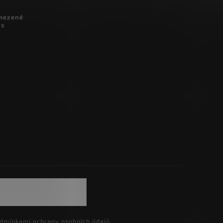
omezené
 s
dmínkami ochrany osobních údajů