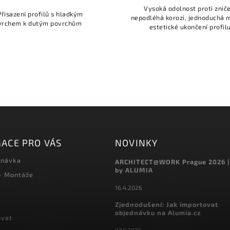
Vysoká odolnost proti zniče
Přisazení profilů s hladkým
nepodléhá korozi, jednoduchá 
vrchem k dutým povrchům
estetické ukončení profilu
ACE PRO VÁS
NOVINKY
dnávka
ARCHITECT@WORK Prague 2026 |
by ALUMIA
 - Montáže
16.4.2026
Zjednodušení: Jak importovat
objednávku na Alumia.cz
ovat