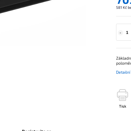
581 Kč b
Základn
poloměr
Detailn
Tisk