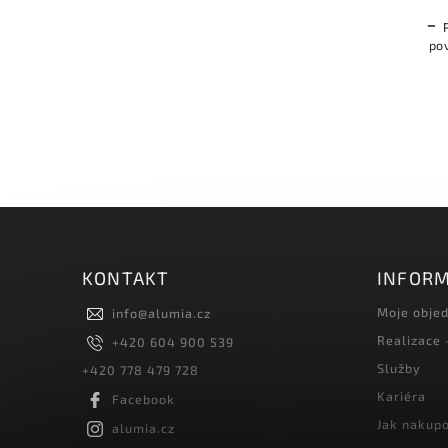
-
-
po
Podélná napájecí závěska do
zahloubeného otvoru v LED
profilu
-
Uchycení pro
lanko
-
Jednopólové vedení napětí
12 V nebo 24 V DC
KONTAKT
INFORM
Moje obje
info
@
alumia.cz
Realizace
+420 604 900 539
Služby
+420 778 479 728
Kariéra
Facebook
Jak nakup
alumia.cz