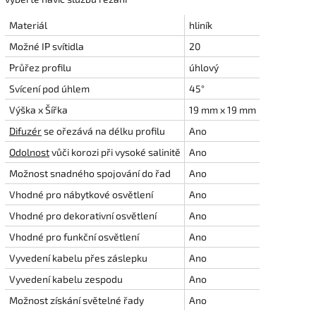
Materiál
hliník
Možné IP svítidla
20
Průřez profilu
úhlový
Svícení pod úhlem
45°
Výška x Šířka
19 mm x 19 mm
Difuzér
se ořezává na délku profilu
Ano
Odolnost
vůči korozi při vysoké salinitě
Ano
Možnost snadného spojování do řad
Ano
Vhodné pro nábytkové osvětlení
Ano
Vhodné pro dekorativní osvětlení
Ano
Vhodné pro funkční osvětlení
Ano
Vyvedení kabelu přes záslepku
Ano
Vyvedení kabelu zespodu
Ano
Možnost získání světelné řady
Ano