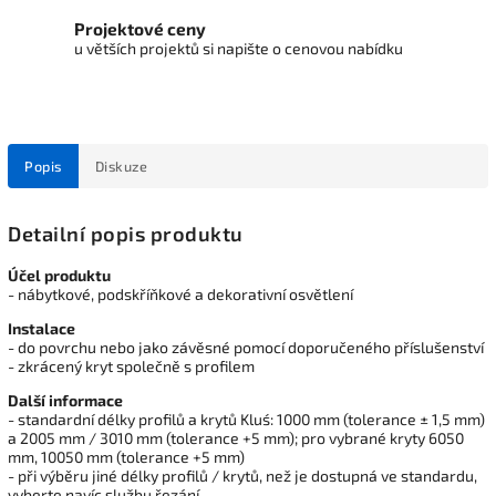
Projektové ceny
u větších projektů si napište o cenovou nabídku
Popis
Diskuze
Detailní popis produktu
Účel produktu
- nábytkové, podskříňkové a dekorativní osvětlení
Instalace
- do povrchu nebo jako závěsné pomocí doporučeného příslušenství
- zkrácený kryt společně s profilem
Další informace
- standardní délky profilů a krytů Kluś: 1000 mm (tolerance ± 1,5 mm)
a 2005 mm / 3010 mm (tolerance +5 mm); pro vybrané kryty 6050
mm, 10050 mm (tolerance +5 mm)
- při výběru jiné délky profilů / krytů, než je dostupná ve standardu,
vyberte navíc službu řezání