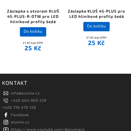
Záslepka s otvorem KLUŚ
Záslepka KLUŚ 45-PLUS pro
45-PLUS-R-OTW pro LED
LED hliníkové profily šedá
hliníkové profily šedá
Do košíku
Do košíku
21 Kč bez DPH
25 Kč
21 Kč bez DPH
25 Kč
KONTAKT
info
@
alumia.cz
+420 604 900 539
+420 778 479 728
Facebook
alumia.cz
https://www.youtube.com/@alumiacz