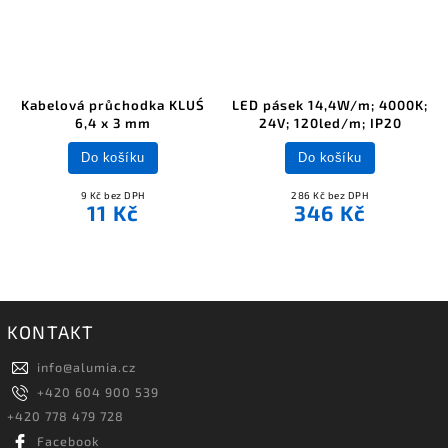
Kabelová průchodka KLUŚ
LED pásek 14,4W/m; 4000K;
6,4 x 3 mm
24V; 120led/m; IP20
Do košíku
Do košíku
9 Kč bez DPH
286 Kč bez DPH
11 Kč
346 Kč
KONTAKT
info
@
alumia.cz
+420 604 900 539
+420 778 479 728
Facebook