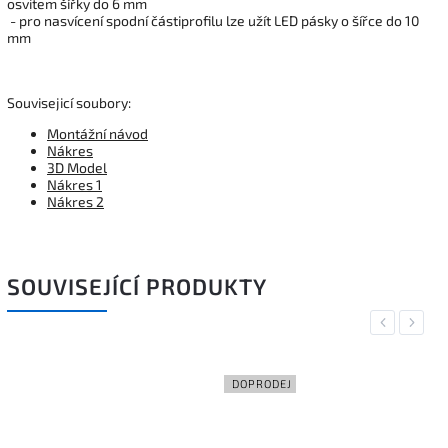
osvitem šířky do 6 mm
- pro nasvícení spodní částiprofilu lze užít LED pásky o šířce do 10
mm
Souvisejicí soubory:
Montážní návod
Nákres
3D Model
Nákres 1
Nákres 2
SOUVISEJÍCÍ PRODUKTY
Previous
Next
DOPRODEJ