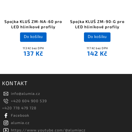
Spojka KLUŚ ZM-NA-60 pro
Spojka KLUŚ ZM-90-G pro
LED hliníkové profily
LED hliníkové profily
Do košíku
Do košíku
113 Kč bez DPH
117 Kč bez DPH
137 Kč
142 Kč
KONTAKT
info
@
alumia.cz
+420 604 900 539
+420 778 479 728
Facebook
alumia.cz
https://www.youtube.com/@alumiacz