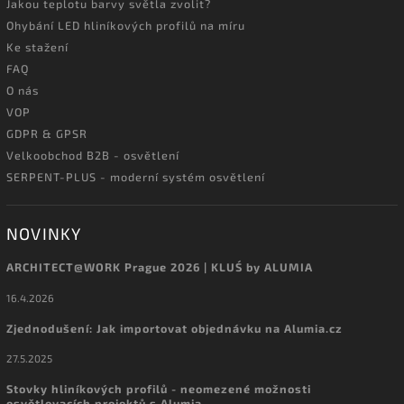
Jakou teplotu barvy světla zvolit?
Ohybání LED hliníkových profilů na míru
Ke stažení
FAQ
O nás
VOP
GDPR & GPSR
Velkoobchod B2B - osvětlení
SERPENT-PLUS - moderní systém osvětlení
NOVINKY
ARCHITECT@WORK Prague 2026 | KLUŚ by ALUMIA
16.4.2026
Zjednodušení: Jak importovat objednávku na Alumia.cz
27.5.2025
Stovky hliníkových profilů - neomezené možnosti
osvětlovacích projektů s Alumia