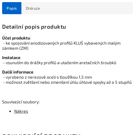
Popis
Diskuze
Detailní popis produktu
Účel produktu
- ke spojování anodizovaných profilů KLUŚ vybavených malým
zámkem (ZM)
Instalace
- vsunutím do drážky profilů a utažením aretačních šroubků
Další informace
- vyrobeno z nerezové oceli s tloušťkou 1,5 mm
- možnost zvětšení nebo zmenšení úhlu úhlové spojky až o 5 stupňů
Souvisejicí soubory:
Nákres