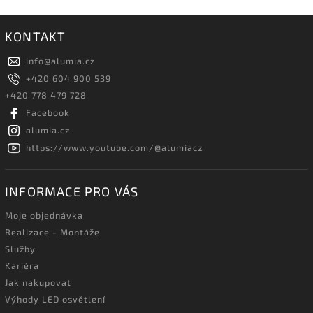
KONTAKT
info
@
alumia.cz
+420 604 900 539
+420 778 479 728
Facebook
alumia.cz
https://www.youtube.com/@alumiacz
INFORMACE PRO VÁS
Moje objednávka
Realizace - Montáže
Služby
Kariéra
Jak nakupovat
Výhody LED osvětlení