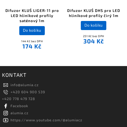
Difuzor KLUŚ LIGER-11 pro
Difuzor KLUŚ DHS pro LED
LED hliníkové profily
hliníkové profily čirý 1m
saténový 1m
Do košíku
Do košíku
251 Kč bez DPH
304 Kč
144 Kč bez DPH
174 Kč
KONTAKT
info
@
alumia.cz
+420 604 900 539
+420 778 479 728
Facebook
alumia.cz
https://www.youtube.com/@alumiacz