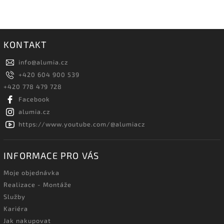
KONTAKT
info
@
alumia.cz
+420 604 900 539
+420 778 479 728
Facebook
alumia.cz
https://www.youtube.com/@alumiacz
INFORMACE PRO VÁS
Moje objednávka
Realizace - Montáže
Služby
Kariéra
Jak nakupovat