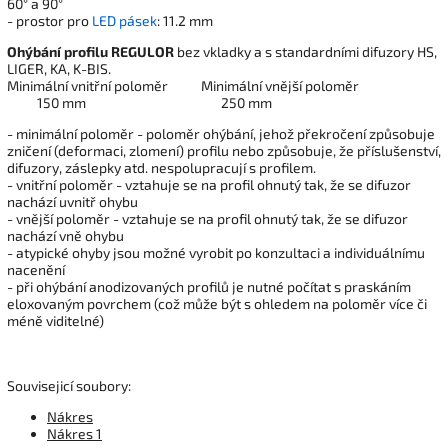
60° a 90°
- prostor pro
LED pásek
: 11.2 mm
Ohýbání profilu REGULOR
bez vkladky a s standardními difuzory HS,
LIGER, KA, K-BIS.
Minimální vnitřní poloměr Minimální vnější poloměr
150 mm 250 mm
- minimální poloměr - poloměr ohýbání, jehož překročení způsobuje
zničení (deformaci, zlomení) profilu nebo způsobuje, že příslušenství,
difuzory, záslepky atd. nespolupracují s profilem.
- vnitřní poloměr - vztahuje se na profil ohnutý tak, že se difuzor
nachází uvnitř ohybu
- vnější poloměr - vztahuje se na profil ohnutý tak, že se difuzor
nachází vně ohybu
- atypické ohyby jsou možné vyrobit po konzultaci a individuálnímu
nacenění
- při ohýbání anodizovaných profilů je nutné počítat s praskáním
eloxovaným povrchem (což může být s ohledem na poloměr více či
méně viditelné)
Souvisejicí soubory:
Nákres
Nákres 1