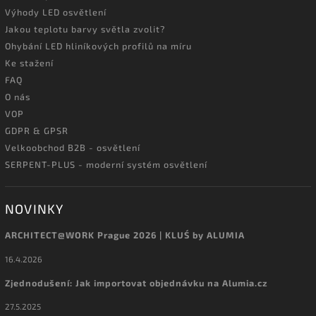
Výhody LED osvětlení
Jakou teplotu barvy světla zvolit?
Ohybání LED hliníkových profilů na míru
Ke stažení
FAQ
O nás
VOP
GDPR & GPSR
Velkoobchod B2B - osvětlení
SERPENT-PLUS - moderní systém osvětlení
NOVINKY
ARCHITECT@WORK Prague 2026 | KLUŚ by ALUMIA
16.4.2026
Zjednodušení: Jak importovat objednávku na Alumia.cz
27.5.2025