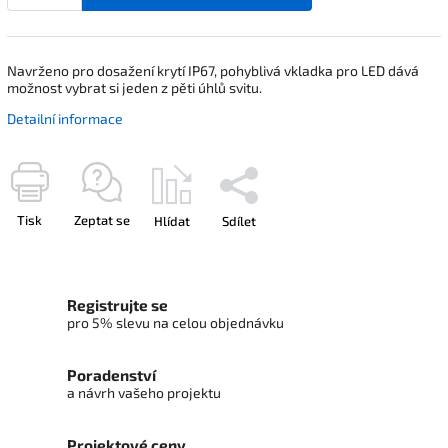
Navrženo pro dosažení krytí IP67, pohyblivá vkladka pro LED dává
možnost vybrat si jeden z pěti úhlů svitu.
Detailní informace
Tisk
Zeptat se
Hlídat
Sdílet
Registrujte se
pro 5% slevu na celou objednávku
Poradenství
a návrh vašeho projektu
Projektové ceny