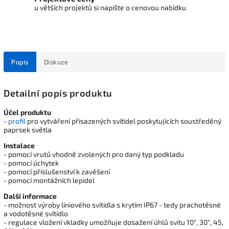
u větších projektů si napište o cenovou nabídku
Popis
Diskuze
Detailní popis produktu
Účel produktu
-
profil
pro vytváření přisazených svítidel poskytujících soustředěný
paprsek světla
Instalace
- pomocí vrutů vhodně zvolených pro daný typ podkladu
- pomocí úchytek
- pomocí příslušenství k zavěšení
- pomocí montážních lepidel
Další informace
- možnost výroby liniového svítidla s krytím IP67 - tedy prachotěsné
a vodotěsné svítidlo
- regulace vložení vkladky umožňuje dosažení úhlů svitu 10°, 30°, 45,