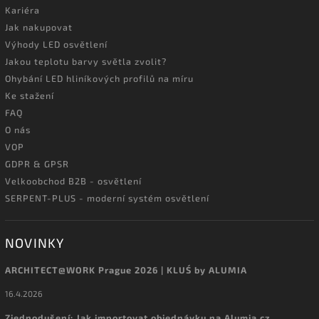
Kariéra
Jak nakupovat
Výhody LED osvětlení
Jakou teplotu barvy světla zvolit?
Ohybání LED hliníkových profilů na míru
Ke stažení
FAQ
O nás
VOP
GDPR & GPSR
Velkoobchod B2B - osvětlení
SERPENT-PLUS - moderní systém osvětlení
NOVINKY
ARCHITECT@WORK Prague 2026 | KLUŚ by ALUMIA
16.4.2026
Zjednodušení: Jak importovat objednávku na Alumia.cz