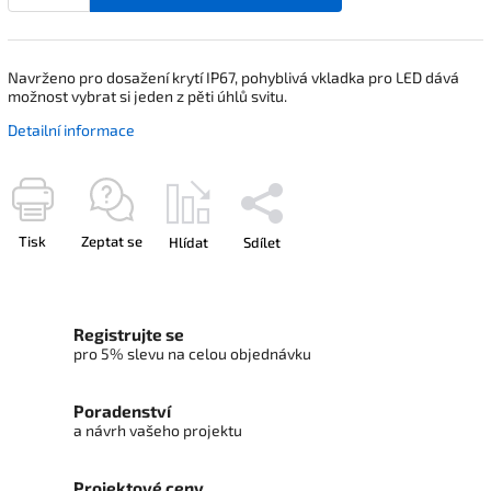
Navrženo pro dosažení krytí IP67, pohyblivá vkladka pro LED dává
možnost vybrat si jeden z pěti úhlů svitu.
Detailní informace
Tisk
Zeptat se
Hlídat
Sdílet
Registrujte se
pro 5% slevu na celou objednávku
Poradenství
a návrh vašeho projektu
Projektové ceny