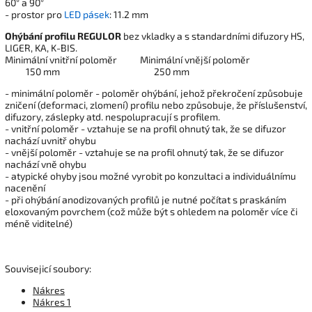
60° a 90°
- prostor pro
LED pásek
: 11.2 mm
Ohýbání profilu REGULOR
bez vkladky a s standardními difuzory HS,
LIGER, KA, K-BIS.
Minimální vnitřní poloměr Minimální vnější poloměr
150 mm 250 mm
- minimální poloměr - poloměr ohýbání, jehož překročení způsobuje
zničení (deformaci, zlomení) profilu nebo způsobuje, že příslušenství,
difuzory, záslepky atd. nespolupracují s profilem.
- vnitřní poloměr - vztahuje se na profil ohnutý tak, že se difuzor
nachází uvnitř ohybu
- vnější poloměr - vztahuje se na profil ohnutý tak, že se difuzor
nachází vně ohybu
- atypické ohyby jsou možné vyrobit po konzultaci a individuálnímu
nacenění
- při ohýbání anodizovaných profilů je nutné počítat s praskáním
eloxovaným povrchem (což může být s ohledem na poloměr více či
méně viditelné)
Souvisejicí soubory:
Nákres
Nákres 1