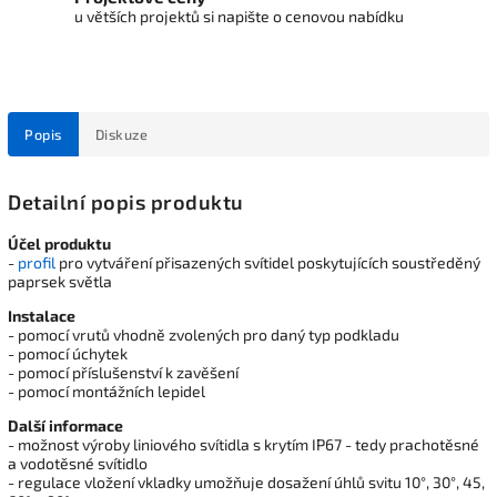
u větších projektů si napište o cenovou nabídku
Popis
Diskuze
Detailní popis produktu
Účel produktu
-
profil
pro vytváření přisazených svítidel poskytujících soustředěný
paprsek světla
Instalace
- pomocí vrutů vhodně zvolených pro daný typ podkladu
- pomocí úchytek
- pomocí příslušenství k zavěšení
- pomocí montážních lepidel
Další informace
- možnost výroby liniového svítidla s krytím IP67 - tedy prachotěsné
a vodotěsné svítidlo
- regulace vložení vkladky umožňuje dosažení úhlů svitu 10°, 30°, 45,