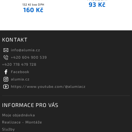
93 Kč
132 Kč bez DPH
160 Kč
KONTAKT
info
@
alumia.cz
+420 604 900 539
+420 778 479 728
Facebook
alumia.cz
https://www.youtube.com/@alumiacz
INFORMACE PRO VÁS
Moje objednávka
Realizace - Montáže
Služby