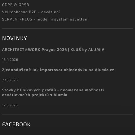
GDPR & GPSR
Velkoobchod B2B - osvětlení
SERPENT-PLUS - moderní systém osvětlení
NOVINKY
ARCHITECT@WORK Prague 2026 | KLUŚ by ALUMIA
16.4.2026
Zjednodušení: Jak importovat objednávku na Alumia.cz
27.5.2025
Stovky hliníkových profilů - neomezené možnosti
osvětlovacích projektů s Alumia
12.5.2025
FACEBOOK