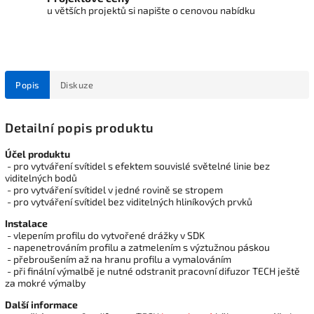
u větších projektů si napište o cenovou nabídku
Popis
Diskuze
Detailní popis produktu
Účel produktu
- pro vytváření svítidel s efektem souvislé světelné linie bez
viditelných bodů
- pro vytváření svítidel v jedné rovině se stropem
- pro vytváření svítidel bez viditelných hliníkových prvků
Instalace
- vlepením profilu do vytvořené drážky v SDK
- napenetrováním profilu a zatmelením s výztužnou páskou
- přebroušením až na hranu profilu a vymalováním
- při finální výmalbě je nutné odstranit pracovní difuzor TECH ještě
za mokré výmalby
Další informace