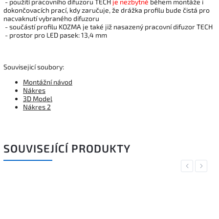
- použití pracovního difuzoru TECH
je nezbytné
během montáže i
dokončovacích prací, kdy zaručuje, že drážka profilu bude čistá pro
nacvaknutí vybraného difuzoru
- součástí profilu KOZMA je také již nasazený pracovní difuzor TECH
- prostor pro LED pasek: 13,4 mm
Souvisejicí soubory:
Montážní návod
Nákres
3D Model
Nákres 2
SOUVISEJÍCÍ PRODUKTY
Previous
Next