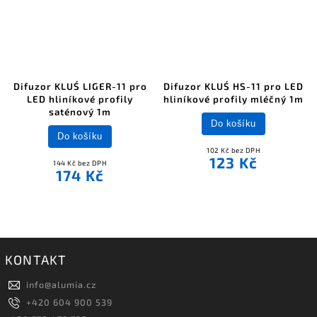
Difuzor KLUŚ LIGER-11 pro
Difuzor KLUŚ HS-11 pro LED
LED hliníkové profily
hliníkové profily mléčný 1m
saténový 1m
Do košíku
Do košíku
102 Kč bez DPH
123 Kč
144 Kč bez DPH
174 Kč
KONTAKT
info
@
alumia.cz
+420 604 900 539