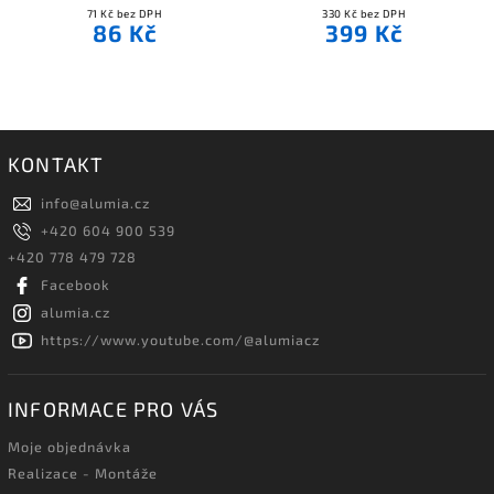
71 Kč bez DPH
330 Kč bez DPH
86 Kč
399 Kč
KONTAKT
info
@
alumia.cz
+420 604 900 539
+420 778 479 728
Facebook
alumia.cz
https://www.youtube.com/@alumiacz
INFORMACE PRO VÁS
Moje objednávka
Realizace - Montáže