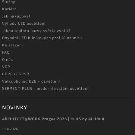
Služby
Kariéra
Jak nakupovat
Výhody LED osvětlení
Jakou teplotu barvy světla zvolit?
Ohybání LED hliníkových profilů na míru
Ke stažení
FAQ
O nás
VOP
GDPR & GPSR
Velkoobchod B2B - osvětlení
SERPENT-PLUS - moderní systém osvětlení
NOVINKY
ARCHITECT@WORK Prague 2026 | KLUŚ by ALUMIA
16.4.2026