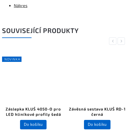
Nákres
SOUVISEJÍCÍ PRODUKTY
Previous
Next
NOVINKA
Záslepka KLUŚ 4050-O pro
Závěsná sestava KLUŚ RD-1
LED hliníkové profily šedá
černá
Do košíku
Do košíku