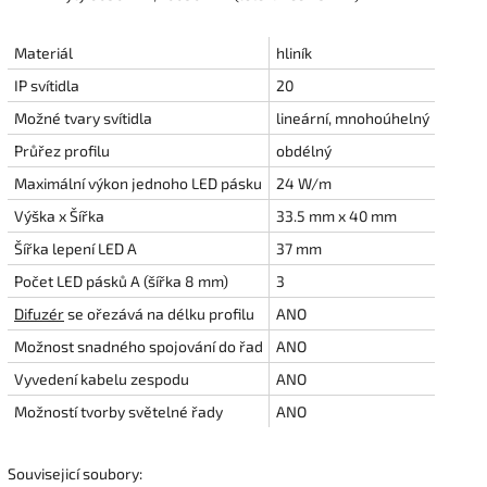
Materiál
hliník
IP svítidla
20
Možné tvary svítidla
lineární, mnohoúhelný
Průřez profilu
obdélný
Maximální výkon jednoho LED pásku
24 W/m
Výška x Šířka
33.5 mm x 40 mm
Šířka lepení LED A
37 mm
Počet LED pásků A (šířka 8 mm)
3
Difuzér
se ořezává na délku profilu
ANO
Možnost snadného spojování do řad
ANO
Vyvedení kabelu zespodu
ANO
Možností tvorby světelné řady
ANO
Souvisejicí soubory: