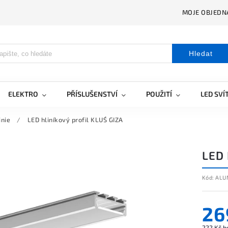
MOJE OBJEDN
Hledat
ELEKTRO
PŘÍSLUŠENSTVÍ
POUŽITÍ
LED SVÍ
inie
/
LED hliníkový profil KLUŚ GIZA
LED 
Kód:
ALU
26
222 Kč b