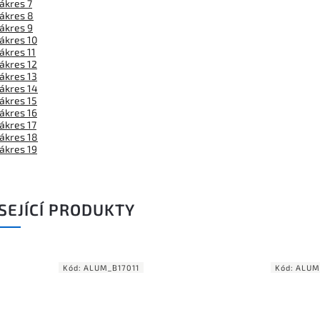
ákres 7
ákres 8
ákres 9
ákres 10
ákres 11
ákres 12
ákres 13
ákres 14
ákres 15
ákres 16
ákres 17
ákres 18
ákres 19
SEJÍCÍ PRODUKTY
Kód:
ALUM_B17011
Kód:
ALUM