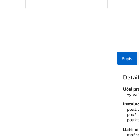
Popis
Detai
Účel pr
- vytvá
Instala
- použi
- použit
- použi
Další i
- možno