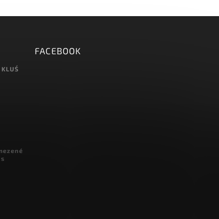
FACEBOOK
 KLUŚ
omezené
 s