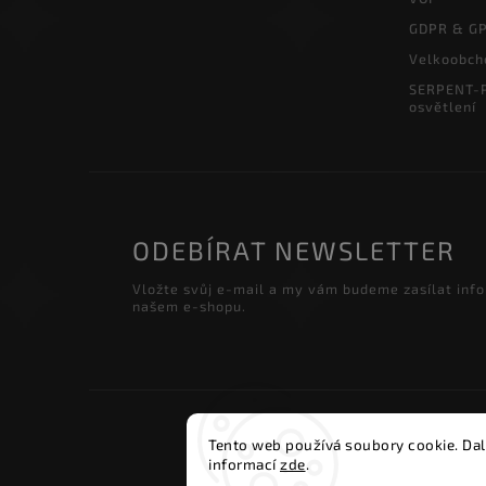
GDPR & G
Velkoobch
SERPENT-P
osvětlení
ODEBÍRAT NEWSLETTER
Vložte svůj e-mail a my vám budeme zasílat inf
našem e-shopu.
Copyri
Tento web používá soubory cookie. Dal
informací
zde
.