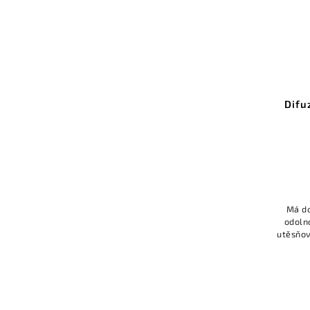
Difuzor KLUŚ LIGER-22 pro LED
Difu
hliníkové profily
Do košíku
218 Kč bez DPH
264 Kč
Výborně rozptyluje světlo, vytváří
Má do
souvislou světelnou linii, odolnost vůči
odoln
UV záření: zvýšená.
utěsňov