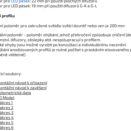
or pro
LED pásek
: 22 mm při použití plochých difuzorů
r pro LED pásek: 19 mm při použití difuzorů G-K a G-L
 profilu
í poloměr pro zakružené svítidlo svítící dovnitř nebo ven je 200 mm
ální poloměr - poloměr ohýbání, jehož překročení způsobuje zničení (de
nství, difuzory, záslepky atd. nespolupracují s profilem.
cké ohyby jsou možné vyrobit po konzultaci a individuálnímu nacenění
hýbání anodizovaných profilů je nutné počítat s praskáním eloxovanéh
méně viditelné)
icí soubory:
ontážní návod k přisazení
ontážní návod k zavěšení
otometrická data
D Model
ákres 1
akres 2
ákres 3
ákres 4
ákres 5
ákres 6