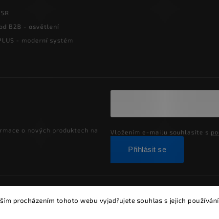
PSR
od B2B - osvětlení
LUS - moderní systém
ormace o nových produktech na
Vložením e-mailu souhlasíte s
po
Přihlásit se
ght 2026
Alumia.cz - systémy LED osvětlení
. Všechna práva vyh
ším procházením tohoto webu vyjadřujete souhlas s jejich používání
Vytvořil
Shoptet
| Design
Shoptak.cz.