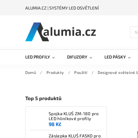
ALUMIA.CZ | SYSTÉMY LED OSVĚTLENÍ
LED PROFILY
DIFUZORY
LED PÁSKY
Domů
/
Produkty
/
Použití
/
Designové světelné l
Top 5 produktů
Spojka KLUŚ ZM-180 pro
LED hliníkové profily
98 Kč
Záslepka KLUŚ FASKO pro