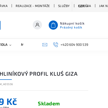
ÁVKA
REALIZACE - MONTÁŽE
SLUŽBY
KARIÉRA
JAK 
CZK
Nákupní košík
Prázdný košík
TIDLA
MARKETING
KONTAKTY
+420 604 900 539
HLINÍKOVÝ PROFIL KLUŚ GIZA
M_A05556
9 Kč
Skladem
ez DPH