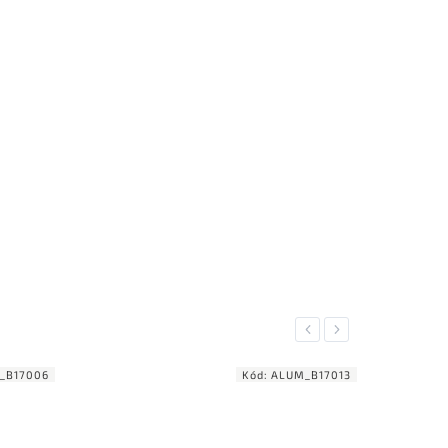
Previous
Next
_B17006
Kód:
ALUM_B17013