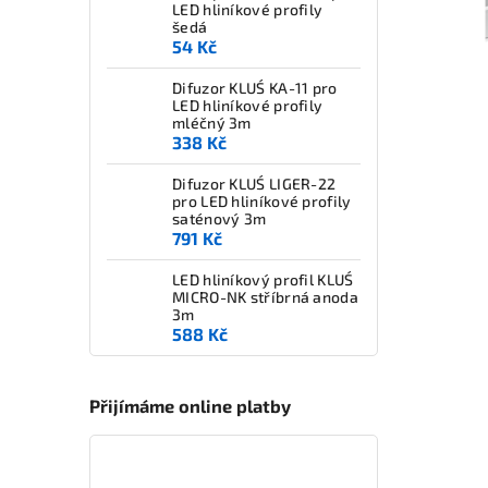
LED hliníkové profily
šedá
54 Kč
Difuzor KLUŚ KA-11 pro
LED hliníkové profily
mléčný 3m
338 Kč
Difuzor KLUŚ LIGER-22
pro LED hliníkové profily
saténový 3m
791 Kč
LED hliníkový profil KLUŚ
MICRO-NK stříbrná anoda
3m
588 Kč
Přijímáme online platby