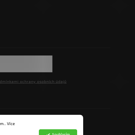
dmínkami ochrany osobních údajů
razena.
m.. Více
Souhlasím