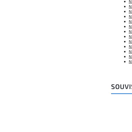
N
N
N
N
N
N
N
N
N
N
N
N
N
SOUVI
Kód:
ALUM_B17032