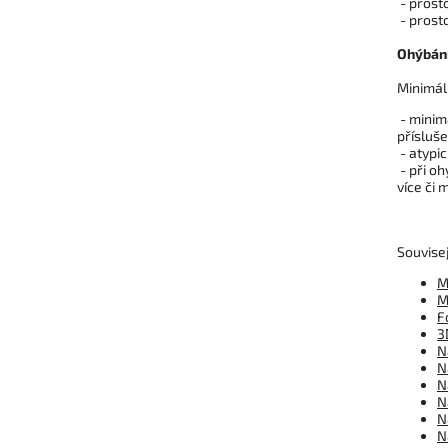
- prost
- prosto
Ohýbání
Minimáln
- minim
přísluše
- atypi
- při o
více či 
Souvisej
M
M
F
3
N
N
N
N
N
N