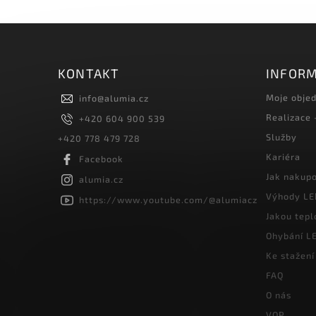
KONTAKT
INFORM
Moje obje
info
@
alumia.cz
Realizace
+420 604 900 539
Služby
+420 778 479 728
Kariéra
Facebook
Jak nakup
alumia.cz
Výhody LE
https://www.youtube.com/@alumiacz
Jakou tepl
Ohybání LE
Ke stažení
FAQ
O nás
VOP