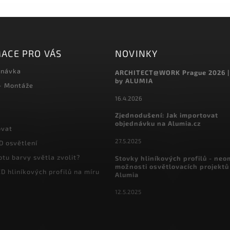
ACE PRO VÁS
NOVINKY
dnávka
ARCHITECT@WORK Prague 2026 |
by ALUMIA
 - Montáže
16.4.2026
Zjednodušení: Jak importovat
objednávku na Alumia.cz
ovat
27.5.2025
D osvětlení
otu barvy světla zvolit?
Stovky hliníkových profilů - ne
možnosti osvětlovacích projektů
D hliníkových profilů na míru
Alumia
12.5.2025