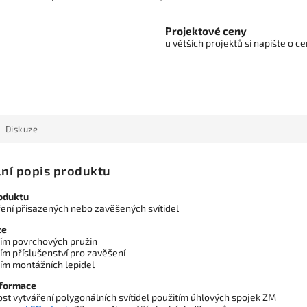
Projektové ceny
u větších projektů si napište o 
Diskuze
lní popis produktu
oduktu
ření přisazených nebo zavěšených svítidel
ce
tím povrchových pružin
ím příslušenství pro zavěšení
tím montážních lepidel
nformace
st vytváření polygonálních svítidel použitím úhlových spojek ZM