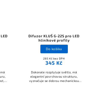
 LED
Difuzor KLUŚ G-22S pro LED
Spo
hliníkové profily
Do košíku
285 Kč bez DPH
345 Kč
, má
Dokonale rozptyluje světlo, má
Pro
uru,
elegantní povrchovou strukturu,
zá
st,
vyznačuje se dobrou mechanickou
profi
no.
odolností, odolnost vůči UV záření:
ano.