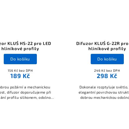
zor KLUŚ HS-22 pro LED
Difuzor KLUŚ G-22R pro
hliníkové profily
hliníkové profily
Do košíku
Do košíku
156 Kč bez DPH
246 Kč bez DPH
189 Kč
298 Kč
brou požární a mechanickou
Dokonale rozptyluje světlo
ost, difuzor doporučujeme při
elegantní povrchovou strukt
ání profilu silikonem, odolnost
dobrou mechanickou odolno
vůči UV záření: ano.
odolnost vůči UV záření: a