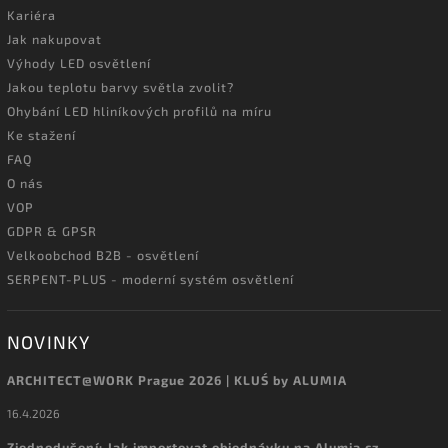
Kariéra
Jak nakupovat
Výhody LED osvětlení
Jakou teplotu barvy světla zvolit?
Ohybání LED hliníkových profilů na míru
Ke stažení
FAQ
O nás
VOP
GDPR & GPSR
Velkoobchod B2B - osvětlení
SERPENT-PLUS - moderní systém osvětlení
NOVINKY
ARCHITECT@WORK Prague 2026 | KLUŚ by ALUMIA
16.4.2026
Zjednodušení: Jak importovat objednávku na Alumia.cz