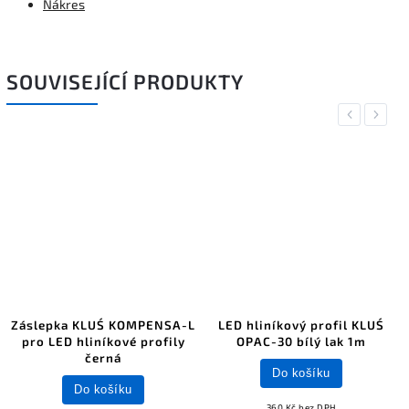
Nákres
SOUVISEJÍCÍ PRODUKTY
Previous
Next
Záslepka KLUŚ KOMPENSA-L
LED hliníkový profil KLUŚ
pro LED hliníkové profily
OPAC-30 bílý lak 1m
černá
Do košíku
Do košíku
360 Kč bez DPH