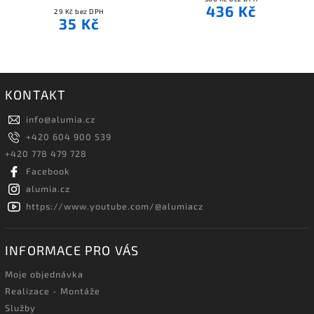
436 Kč
29 Kč bez DPH
35 Kč
KONTAKT
info
@
alumia.cz
+420 604 900 539
+420 778 479 728
Facebook
alumia.cz
https://www.youtube.com/@alumiacz
INFORMACE PRO VÁS
Moje objednávka
Realizace - Montáže
Služby