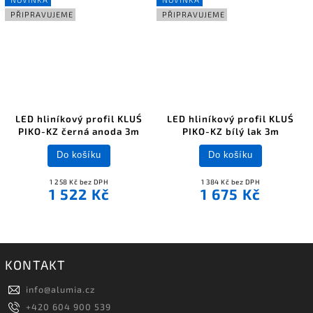
PŘIPRAVUJEME
PŘIPRAVUJEME
LED hliníkový profil KLUŚ
LED hliníkový profil KLUŚ
PIKO-KZ černá anoda 3m
PIKO-KZ bílý lak 3m
Do košíku
Do košíku
1 258 Kč bez DPH
1 384 Kč bez DPH
1 522 Kč
1 675 Kč
KONTAKT
info
@
alumia.cz
+420 604 900 539