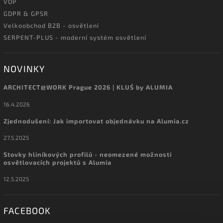
VOP
GDPR & GPSR
Velkoobchod B2B - osvětlení
SERPENT-PLUS - moderní systém osvětlení
NOVINKY
ARCHITECT@WORK Prague 2026 | KLUŚ by ALUMIA
16.4.2026
Zjednodušení: Jak importovat objednávku na Alumia.cz
27.5.2025
Stovky hliníkových profilů - neomezené možnosti
osvětlovacích projektů s Alumia
12.5.2025
FACEBOOK