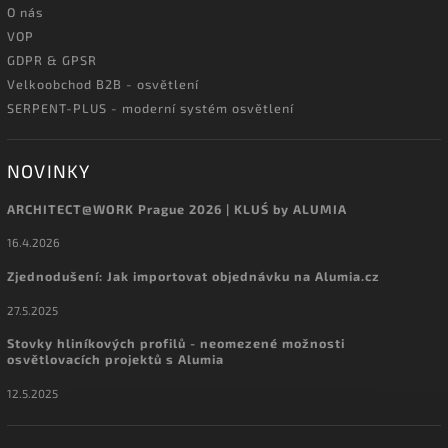
O nás
VOP
GDPR & GPSR
Velkoobchod B2B - osvětlení
SERPENT-PLUS - moderní systém osvětlení
NOVINKY
ARCHITECT@WORK Prague 2026 | KLUŚ by ALUMIA
16.4.2026
Zjednodušení: Jak importovat objednávku na Alumia.cz
27.5.2025
Stovky hliníkových profilů - neomezené možnosti
osvětlovacích projektů s Alumia
12.5.2025